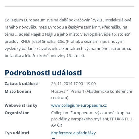
Collegium Europaeum zve na další pokračování cyklu „Intelektuálové
raného novověku mezi Evropou a českými zeměmi“. Přednášku na
téma „Tadeáš Hájek z Hájku a jeho místo v evropské vědě 16. století“
prosloví RNDr. Josef Smolka, CSs. (Praha), a seznámí nás s novými
výsledky bádání o životě, díle a kontaktech významného astronoma,
botanika a lékaře druhé poloviny 16. století.
Podrobnosti události
Začátek události
26. 11. 2014 17:00 - 19:00
Místo konání
Husova 4, Praha 1 (Akademické konferenční
centrum)
Webové stránky
www.collegium-europaeum.cz
Organizátor
Collegium Europaeum - výzkumná skupina
pro dějiny evropského myšlení, FF UK & FLÚ
AV ČR
Typ události
Konference a přednášky