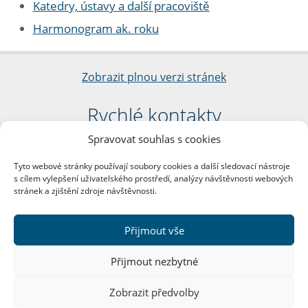
Katedry, ústavy a další pracoviště
Harmonogram ak. roku
Zobrazit plnou verzi stránek
Rychlé kontakty
Spravovat souhlas s cookies
Filozofická fakulta
Univerzita Karlova
Tyto webové stránky používají soubory cookies a další sledovací nástroje
nám. Jana Palacha 1/2
s cílem vylepšení uživatelského prostředí, analýzy návštěvnosti webových
116 38 Praha 1
stránek a zjištění zdroje návštěvnosti.
IČO: 00216208
DIČ: CZ00216208
Přijmout vše
Další kontakty
Přijmout nezbytné
Podatelna
Zobrazit předvolby