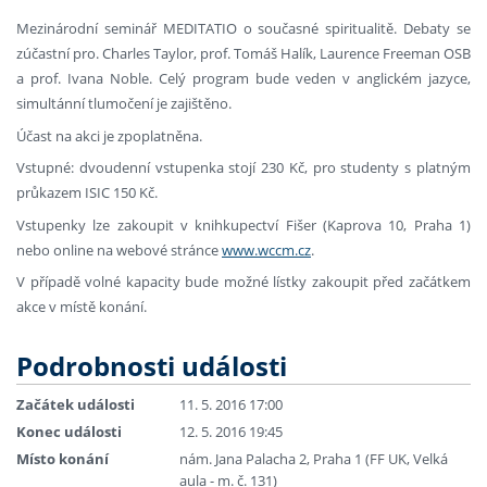
Mezinárodní seminář MEDITATIO o současné spiritualitě. Debaty se
zúčastní pro. Charles Taylor, prof. Tomáš Halík, Laurence Freeman OSB
a prof. Ivana Noble. Celý program bude veden v anglickém jazyce,
simultánní tlumočení je zajištěno.
Účast na akci je zpoplatněna.
Vstupné: dvoudenní vstupenka stojí 230 Kč, pro studenty s platným
průkazem ISIC 150 Kč.
Vstupenky lze zakoupit v knihkupectví Fišer (Kaprova 10, Praha 1)
nebo online na webové stránce
www.wccm.cz
.
V případě volné kapacity bude možné lístky zakoupit před začátkem
akce v místě konání.
Podrobnosti události
Začátek události
11. 5. 2016 17:00
Konec události
12. 5. 2016 19:45
Místo konání
nám. Jana Palacha 2, Praha 1 (FF UK, Velká
aula - m. č. 131)