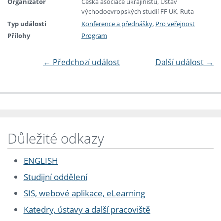
Organizátor
Česká asociace ukrajinistů, Ústav
východoevropských studií FF UK, Ruta
Typ události
Konference a přednášky
,
Pro veřejnost
Přílohy
Program
←
Předchozí událost
Další událost
→
Důležité odkazy
ENGLISH
Studijní oddělení
SIS, webové aplikace, eLearning
Katedry, ústavy a další pracoviště