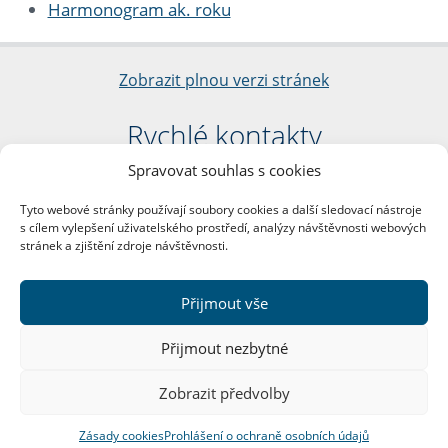
Harmonogram ak. roku
Zobrazit plnou verzi stránek
Rychlé kontakty
Spravovat souhlas s cookies
Filozofická fakulta
Univerzita Karlova
Tyto webové stránky používají soubory cookies a další sledovací nástroje
nám. Jana Palacha 1/2
s cílem vylepšení uživatelského prostředí, analýzy návštěvnosti webových
116 38 Praha 1
stránek a zjištění zdroje návštěvnosti.
IČO: 00216208
DIČ: CZ00216208
Přijmout vše
Další kontakty
Přijmout nezbytné
Podatelna
Zobrazit předvolby
Zásady cookies
Prohlášení o ochraně osobních údajů