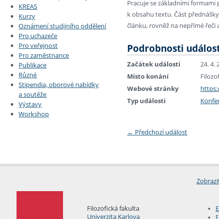
Pracuje se základními formami p
KREAS
k obsahu textu. Část přednášky 
Kurzy
článku, rovněž na nepřímé řeči a
Oznámení studijního oddělení
Pro uchazeče
Pro veřejnost
Podrobnosti událost
Pro zaměstnance
Začátek události
24. 4.
Publikace
Různé
Místo konání
Filozo
Stipendia, oborové nabídky
Webové stránky
https
a soutěže
Typ události
Konfe
Výstavy
Workshop
←
Předchozí událost
Zobrazi
Filozofická fakulta
E
Univerzita Karlova
F