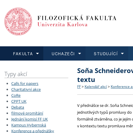
FAKULTA
UCHAZEČI
STUDUJÍCÍ
Soňa Schneiderov
FAKULTA
UCHAZEČI
STUDUJÍCÍ
VĚDA A VÝZKUM
ZAHRANIČÍ
Struktura a historie
Co studovat a jak se přihlá
Bakalářské a magisterské
O vědě a výzkumu na FF
Aktuální nabídky a výběrov
Typy akcí
textu
Calls for papers
Dozvědět se více
Podat přihlášku
Dozvědět se více
Dozvědět se více
Dozvědět se více
Strategie a další dokumen
Učitelské studijní program
Doktorské studium
Akademické kvalifikace
Vyjíždějící studenti
FF
>
Kalendář akcí
>
Konference a
Charitativní akce
CoRe
CPPT UK
Podpora a benefity pro z
Informace k průběhu přijím
Rigorózní řízení
Granty a projekty
Přijíždějící studenti
V přednášce se dr. Soňa Schneid
Debata
jednotlivých typů promluvy do p
filmové promítání
Absolventi fakulty
Vyjíždějící zaměstnanci
Jednání komisí FF UK
formálně ztvárněna, co je jejím
Kampus Hybernská
v kontextu textu promluva mění
Konference a přednášky
Fakultní školy FF UK