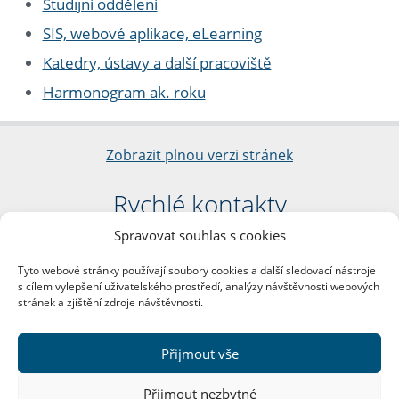
Studijní oddělení
SIS, webové aplikace, eLearning
Katedry, ústavy a další pracoviště
Harmonogram ak. roku
Zobrazit plnou verzi stránek
Rychlé kontakty
Spravovat souhlas s cookies
Filozofická fakulta
Univerzita Karlova
Tyto webové stránky používají soubory cookies a další sledovací nástroje
nám. Jana Palacha 1/2
s cílem vylepšení uživatelského prostředí, analýzy návštěvnosti webových
116 38 Praha 1
stránek a zjištění zdroje návštěvnosti.
IČO: 00216208
DIČ: CZ00216208
Přijmout vše
Další kontakty
Přijmout nezbytné