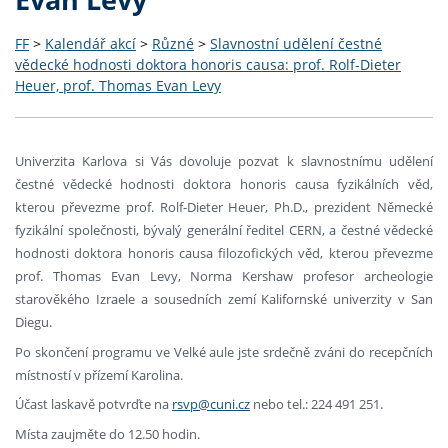
FF
>
Kalendář akcí
>
Různé
>
Slavnostní udělení čestné
vědecké hodnosti doktora honoris causa: prof. Rolf-Dieter
Heuer, prof. Thomas Evan Levy
Univerzita Karlova si Vás dovoluje pozvat k slavnostnímu udělení
čestné vědecké hodnosti doktora honoris causa fyzikálních věd,
kterou převezme prof. Rolf-Dieter Heuer, Ph.D., prezident Německé
fyzikální společnosti, bývalý generální ředitel CERN, a čestné vědecké
hodnosti doktora honoris causa filozofických věd, kterou převezme
prof. Thomas Evan Levy, Norma Kershaw profesor archeologie
starověkého Izraele a sousedních zemí Kalifornské univerzity v San
Diegu.
Po skončení programu ve Velké aule jste srdečně zváni do recepčních
místností v přízemí Karolina.
Účast laskavě potvrďte na
rsvp@cuni.cz
nebo tel.: 224 491 251.
Místa zaujměte do 12.50 hodin.