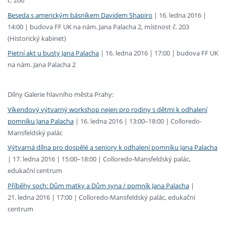
č. 200
Beseda s americkým básníkem Davidem Shapiro
| 16. ledna 2016 |
14:00 | budova FF UK na nám. Jana Palacha 2, místnost č. 203
(Historický kabinet)
Pietní akt u busty Jana Palacha
| 16. ledna 2016 | 17:00 | budova FF UK
na nám. Jana Palacha 2
Dílny Galerie hlavního města Prahy:
Víkendový výtvarný workshop nejen pro rodiny s dětmi k odhalení
pomníku Jana Palacha
| 16. ledna 2016 | 13:00–18:00 | Colloredo-
Mansfeldský palác
Výtvarná dílna pro dospělé a seniory k odhalení pomníku Jana Palacha
| 17. ledna 2016 | 15:00–18:00 | Colloredo-Mansfeldský palác,
edukační centrum
Příběhy soch: Dům matky a Dům syna / pomník Jana Palacha
|
21. ledna 2016 | 17:00 | Colloredo-Mansfeldský palác, edukační
centrum