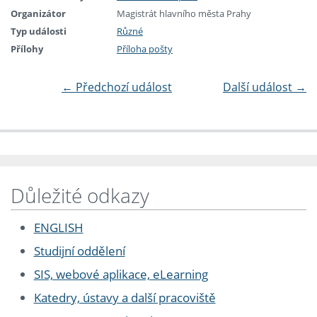
Organizátor
Magistrát hlavního města Prahy
Typ události
Různé
Přílohy
Příloha pošty
←
Předchozí událost
Další událost
→
Důležité odkazy
ENGLISH
Studijní oddělení
SIS, webové aplikace, eLearning
Katedry, ústavy a další pracoviště