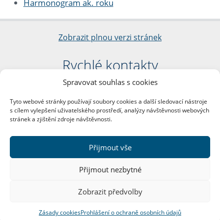
Harmonogram ak. roku
Zobrazit plnou verzi stránek
Rychlé kontakty
Spravovat souhlas s cookies
Filozofická fakulta
Univerzita Karlova
Tyto webové stránky používají soubory cookies a další sledovací nástroje
nám. Jana Palacha 1/2
s cílem vylepšení uživatelského prostředí, analýzy návštěvnosti webových
116 38 Praha 1
stránek a zjištění zdroje návštěvnosti.
IČO: 00216208
DIČ: CZ00216208
Přijmout vše
Další kontakty
Přijmout nezbytné
Podatelna
Zobrazit předvolby
Zásady cookies
Prohlášení o ochraně osobních údajů