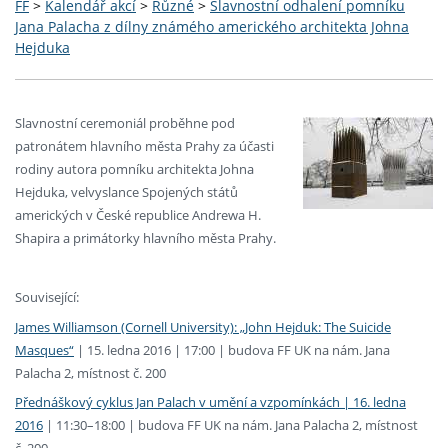
FF
>
Kalendář akcí
>
Různé
>
Slavnostní odhalení pomníku
Jana Palacha z dílny známého amerického architekta Johna
Hejduka
Slavnostní ceremoniál proběhne pod
patronátem hlavního města Prahy za účasti
rodiny autora pomníku architekta Johna
Hejduka, velvyslance Spojených států
amerických v České republice Andrewa H.
Shapira a primátorky hlavního města Prahy.
Související:
James Williamson (Cornell University): „John Hejduk: The Suicide
Masques“
| 15. ledna 2016 | 17:00 | budova FF UK na nám. Jana
Palacha 2, místnost č. 200
Přednáškový cyklus Jan Palach v umění a vzpomínkách | 16. ledna
2016
| 11:30–18:00 | budova FF UK na nám. Jana Palacha 2, místnost