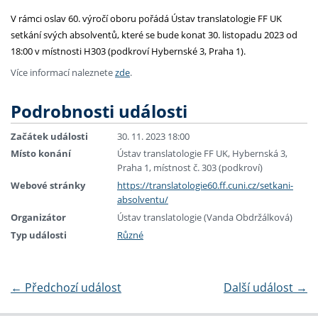
V rámci oslav 60. výročí oboru pořádá Ústav translatologie FF UK
setkání svých absolventů, které se bude konat 30. listopadu 2023 od
18:00 v místnosti H303 (podkroví Hybernské 3, Praha 1).
Více informací naleznete
zde
.
Podrobnosti události
Začátek události
30. 11. 2023 18:00
Místo konání
Ústav translatologie FF UK, Hybernská 3,
Praha 1, místnost č. 303 (podkroví)
Webové stránky
https://translatologie60.ff.cuni.cz/setkani-
absolventu/
Organizátor
Ústav translatologie (Vanda Obdržálková)
Typ události
Různé
←
Předchozí událost
Další událost
→