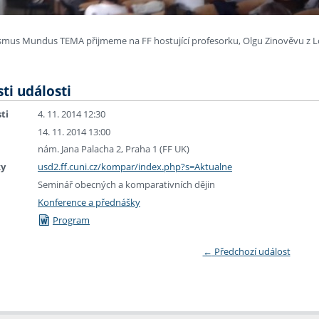
mus Mundus TEMA přijmeme na FF hostující profesorku, Olgu Zinověvu z L
ti události
ti
4. 11. 2014 12:30
14. 11. 2014 13:00
nám. Jana Palacha 2, Praha 1 (FF UK)
ky
usd2.ff.cuni.cz/kompar/index.php?s=Aktualne
Seminář obecných a komparativních dějin
Konference a přednášky
Program
←
Předchozí událost