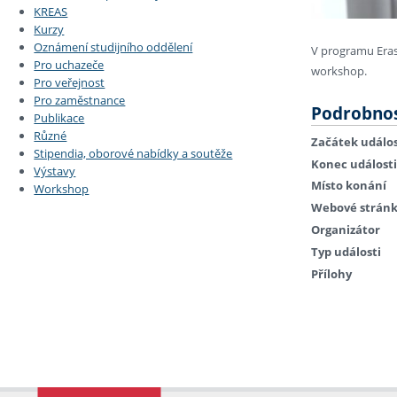
KREAS
Kurzy
Oznámení studijního oddělení
V programu Eras
Pro uchazeče
workshop.
Pro veřejnost
Pro zaměstnance
Podrobnos
Publikace
Různé
Začátek událos
Stipendia, oborové nabídky a soutěže
Konec události
Výstavy
Místo konání
Workshop
Webové strán
Organizátor
Typ události
Přílohy