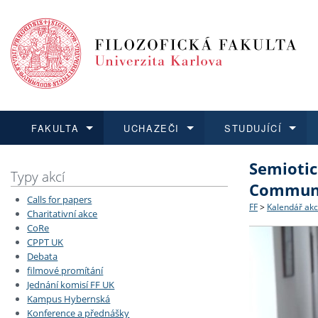
FAKULTA
UCHAZEČI
STUDUJÍCÍ
Semiotic
FAKULTA
UCHAZEČI
STUDUJÍCÍ
VĚDA A VÝZKUM
ZAHRANIČÍ
Struktura a
Co studova
Bakalářsk
O vědě a 
Aktuální n
Typy akcí
Communi
Calls for papers
Dozvědět se více
Podat přihlášku
Dozvědět se více
Dozvědět se více
Dozvědět se více
Strategie 
Učitelské 
Doktorské
Akademické
Vyjíždějící
FF
>
Kalendář akc
Charitativní akce
CoRe
CPPT UK
Podpora a
Informace 
Rigorózní 
Granty a p
Přijíždějíc
Debata
filmové promítání
Absolventi
Vyjíždějíc
Jednání komisí FF UK
Kampus Hybernská
Konference a přednášky
Fakultní š