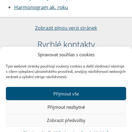
Harmonogram ak. roku
Zobrazit plnou verzi stránek
Rychlé kontakty
Spravovat souhlas s cookies
Filozofická fakulta
Univerzita Karlova
Tyto webové stránky používají soubory cookies a další sledovací nástroje
nám. Jana Palacha 1/2
s cílem vylepšení uživatelského prostředí, analýzy návštěvnosti webových
116 38 Praha 1
stránek a zjištění zdroje návštěvnosti.
IČO: 00216208
DIČ: CZ00216208
Přijmout vše
Další kontakty
Přijmout nezbytné
Podatelna
Zobrazit předvolby