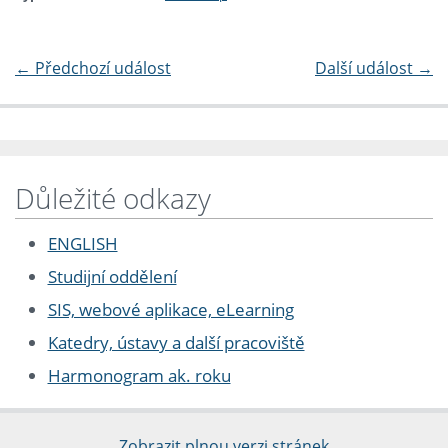
←
Předchozí událost
Další událost
→
Důležité odkazy
ENGLISH
Studijní oddělení
SIS, webové aplikace, eLearning
Katedry, ústavy a další pracoviště
Harmonogram ak. roku
Zobrazit plnou verzi stránek