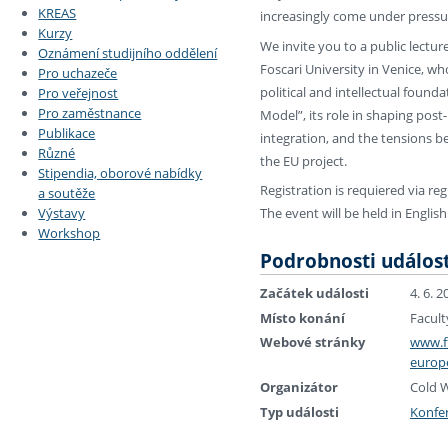
KREAS
increasingly come under pressur
Kurzy
We invite you to a public lectur
Oznámení studijního oddělení
Foscari University in Venice, w
Pro uchazeče
political and intellectual found
Pro veřejnost
Pro zaměstnance
Model”, its role in shaping pos
Publikace
integration, and the tensions b
Různé
the EU project.
Stipendia, oborové nabídky
Registration is requiered via reg
a soutěže
Výstavy
The event will be held in English
Workshop
Podrobnosti událost
Začátek události
4. 6. 
Místo konání
Facult
Webové stránky
www.ff
europe
Organizátor
Cold W
Typ události
Konfe