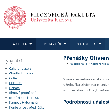
FAKULTA
UCHAZEČI
STUDUJÍCÍ
Přenášky Olivier
FAKULTA
UCHAZEČI
STUDUJÍCÍ
VĚDA A VÝZKUM
ZAHRANIČÍ
Struktura a historie
Co studovat a jak se přihlá
Bakalářské a magisterské
O vědě a výzkumu na FF
Aktuální nabídky a výběrov
Typy akcí
FF
>
Kalendář akcí
>
Konference a
Calls for papers
Dozvědět se více
Podat přihlášku
Dozvědět se více
Dozvědět se více
Dozvědět se více
Strategie a další dokumen
Učitelské studijní program
Doktorské studium
Akademické kvalifikace
Vyjíždějící studenti
Charitativní akce
CoRe
V rámci česko-francouzského se
CPPT UK
Podpora a benefity pro z
Informace k průběhu přijí
Rigorózní řízení
Granty a projekty
Přijíždějící studenti
středověku Olivier Marin (Unive
Debata
écrit aux Hussites?“ a „La réfor
filmové promítání
Absolventi fakulty
Vyjíždějící zaměstnanci
Jednání komisí FF UK
Podrobnosti událost
Kampus Hybernská
Konference a přednášky
Fakultní školy FF UK