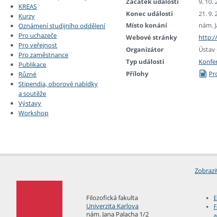
Začátek události
9. 10.
KREAS
Konec události
21. 9.
Kurzy
Místo konání
nám. J
Oznámení studijního oddělení
Pro uchazeče
Webové stránky
http:/
Pro veřejnost
Organizátor
Ústav 
Pro zaměstnance
Typ události
Konfe
Publikace
Přílohy
Pr
Různé
Stipendia, oborové nabídky
a soutěže
Výstavy
Workshop
Zobrazi
Filozofická fakulta
E
Univerzita Karlova
F
nám. Jana Palacha 1/2
a