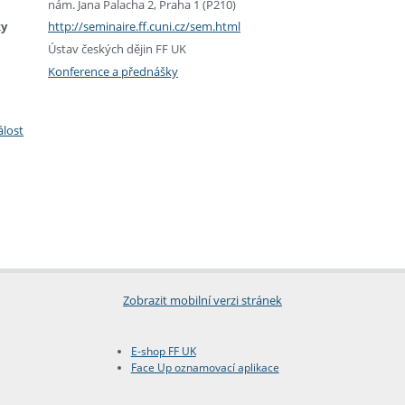
nám. Jana Palacha 2, Praha 1 (P210)
ky
http://seminaire.ff.cuni.cz/sem.html
Ústav českých dějin FF UK
Konference a přednášky
álost
Zobrazit mobilní verzi stránek
E-shop FF UK
Face Up oznamovací aplikace