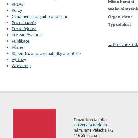
Místo konání
KREAS
Webové strán
Kurzy
Oznámení studijního oddělení
Organizátor
Pro uchazeče
Typ události
Pro veřejnost
Pro zaměstnance
Publikace
←
Předchozí ud
Různé
Stipendia, oborové nabídky a soutěže
Výstavy
Workshop
Filozofická fakulta
Univerzita Karlova
nám. Jana Palacha 1/2
116 38 Praha 1