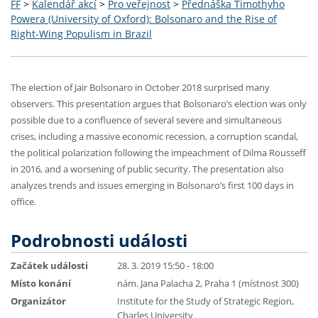
FF
>
Kalendář akcí
>
Pro veřejnost
>
Přednáška Timothyho
Powera (University of Oxford): Bolsonaro and the Rise of
Right-Wing Populism in Brazil
The election of Jair Bolsonaro in October 2018 surprised many
observers. This presentation argues that Bolsonaro’s election was only
possible due to a confluence of several severe and simultaneous
crises, including a massive economic recession, a corruption scandal,
the political polarization following the impeachment of Dilma Rousseff
in 2016, and a worsening of public security. The presentation also
analyzes trends and issues emerging in Bolsonaro’s first 100 days in
office.
Podrobnosti události
Začátek události
28. 3. 2019 15:50 - 18:00
Místo konání
nám. Jana Palacha 2, Praha 1 (místnost 300)
Organizátor
Institute for the Study of Strategic Region,
Charles University