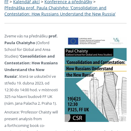
FF
>
Kalendář akcí
>
Konference a přednášky
>
Přednáška prof. Paula Chaistyho: ‘Consolidation and
Contestation: How Russians Understand the New Russia’
Zveme vás na přednášku
prof.
Paula Chaistyho
(Oxford
School for Global and Area
Studies)
‘Consolidation and
Contestation: How Russians
Understand the New
Russia’
, která se uskuteční ve
středu 19. dubna 2023, od
12:30 do 14:00 hod. v místnosti
325 na hlavní budově FF UK
(nám. Jana Palacha 2, Praha 1).
Anotace: ‘Professor Chaisty will
present analysis from
a forthcoming book co-