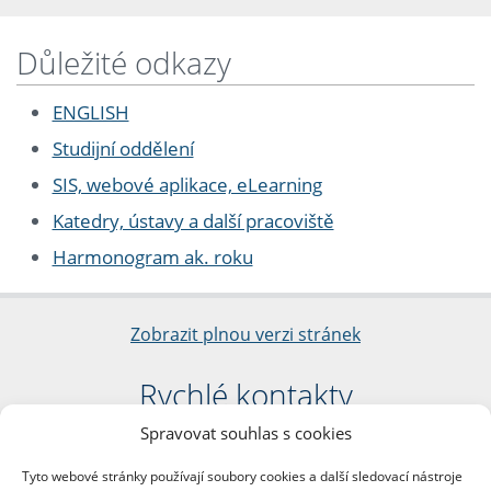
Důležité odkazy
ENGLISH
Studijní oddělení
SIS, webové aplikace, eLearning
Katedry, ústavy a další pracoviště
Harmonogram ak. roku
Zobrazit plnou verzi stránek
Rychlé kontakty
Spravovat souhlas s cookies
Filozofická fakulta
Univerzita Karlova
Tyto webové stránky používají soubory cookies a další sledovací nástroje
nám. Jana Palacha 1/2