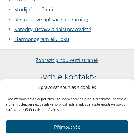
Studijní oddělení
SIS, webové aplikace, eLearning
Katedry, ústavy a další pracoviště
Harmonogram ak. roku
Zobrazit plnou verzi stránek
Rychlé kontakty
Spravovat souhlas s cookies
Filozofická fakulta
Univerzita Karlova
Tyto webové stránky používají soubory cookies a další sledovací nástroje
nám. Jana Palacha 1/2
s cílem vylepšení uživatelského prostředí, analýzy návštěvnosti webových
116 38 Praha 1
stránek a zjištění zdroje návštěvnosti.
IČO: 00216208
DIČ: CZ00216208
Přijmout vše