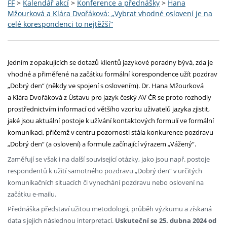
FF
>
Kalendář akcí
>
Konference a přednášky
>
Hana
Mžourková a Klára Dvořáková: „Vybrat vhodné oslovení je na
celé korespondenci to nejtěžší”
Jedním z opakujících se dotazů klientů jazykové poradny bývá, zda je
vhodné a přiměřené na začátku formální korespondence užít pozdrav
„Dobrý den“ (někdy ve spojení s oslovením). Dr. Hana Mžourková
a Klára Dvořáková z Ústavu pro jazyk český AV ČR se proto rozhodly
prostřednictvím informací od většího vzorku uživatelů jazyka zjistit,
jaké jsou aktuální postoje k užívání kontaktových formulí ve formální
komunikaci, přičemž v centru pozornosti stála konkurence pozdravu
„Dobrý den“ (a oslovení) a formule začínající výrazem „Vážený“.
Zaměřují se však i na další související otázky, jako jsou např. postoje
respondentů k užití samotného pozdravu „Dobrý den“ v určitých
komunikačních situacích či vynechání pozdravu nebo oslovení na
začátku e-mailu.
Přednáška představí užitou metodologii, průběh výzkumu a získaná
data s jejich následnou interpretací.
Uskuteční se 25. dubna 2024 od