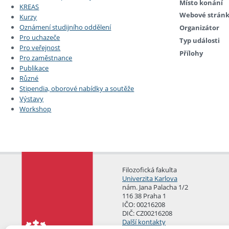
Místo konání
KREAS
Webové strán
Kurzy
Oznámení studijního oddělení
Organizátor
Pro uchazeče
Typ události
Pro veřejnost
Přílohy
Pro zaměstnance
Publikace
Různé
Stipendia, oborové nabídky a soutěže
Výstavy
Workshop
Filozofická fakulta
Univerzita Karlova
nám. Jana Palacha 1/2
116 38 Praha 1
IČO: 00216208
DIČ: CZ00216208
Další kontakty