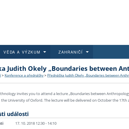
VĚDA A VÝZKUM
ZAHRANIČÍ
a Judith Okely „Boundaries between An
 historie
t a jak se přihlásit
é a magisterské studium
výzkumu na FF UK
abídky a výběrová řízení
Pro m
Kurzy
Kurzy
Trans
Přijíž
í
>
Konference a přednášky
>
Přednáška Judith Okely „Boundaries between Anth
a další dokumenty
studijní programy
 studium
 kvalifikace
 studenti
Kniho
Progr
Studu
Vědec
Mimof
thnology invites you to attend a lecture „Boundaries between Anthropology
 benefity pro zaměstnance
k průběhu přijímacího řízení
řízení
rojekty
í studenti
E-sho
Univer
Podpor
Publi
East 
the University of Oxford. The lecture will be delivered on October the 17th a
ti události
 fakulty
í zaměstnanci
Výběr
ti
17. 10. 2018 12:30 - 14:10
koly FF UK
Vydav