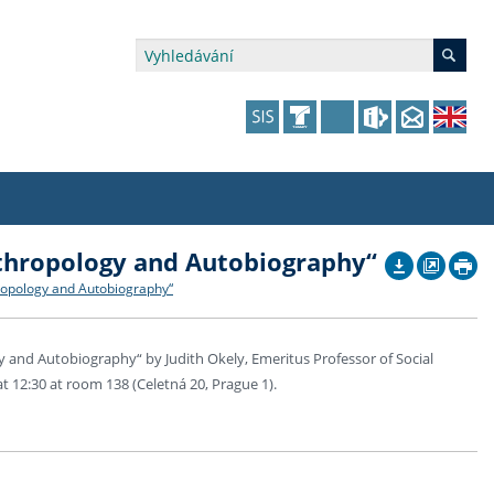
thropology and Autobiography“
édia a veřejnost
 dalšího vzdělávání
 dalšího vzdělávání
fer & Impact Office
dějící zaměstnanci
ropology and Autobiography“
vna
amy s mikrocertifikátem
jící se specifickými potřebami
ké ceny a fondy
akultní financování výjezdů
 and Autobiography“ by Judith Okely, Emeritus Professor of Social
p fakulty
zita třetího věku
a a benefity pro studující
kace
and Central European Studies
t 12:30 at room 138 (Celetná 20, Prague 1).
ová řízení
atelství FF UK