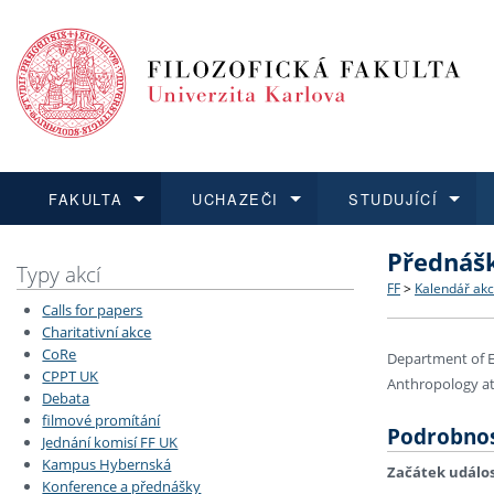
FAKULTA
UCHAZEČI
STUDUJÍCÍ
Přednášk
FAKULTA
UCHAZEČI
STUDUJÍCÍ
VĚDA A VÝZKUM
ZAHRANIČÍ
Struktura a
Co studova
Bakalářsk
O vědě a 
Aktuální n
Typy akcí
FF
>
Kalendář akc
Calls for papers
Dozvědět se více
Podat přihlášku
Dozvědět se více
Dozvědět se více
Dozvědět se více
Strategie 
Učitelské 
Doktorské
Akademické
Vyjíždějící
Charitativní akce
CoRe
Department of E
CPPT UK
Podpora a
Informace 
Rigorózní 
Granty a p
Přijíždějíc
Anthropology at 
Debata
filmové promítání
Podrobnos
Absolventi
Vyjíždějíc
Jednání komisí FF UK
Kampus Hybernská
Začátek událos
Konference a přednášky
Fakultní š