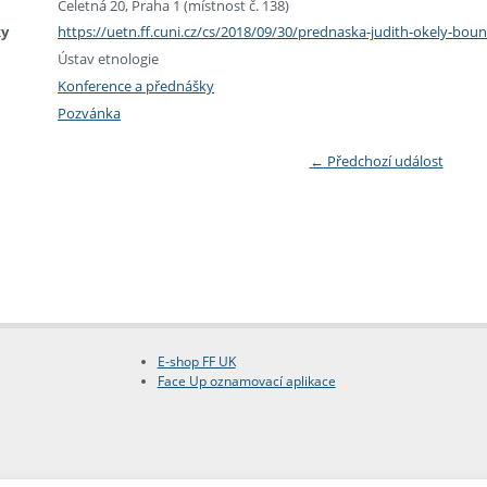
Celetná 20, Praha 1 (místnost č. 138)
ky
https://uetn.ff.cuni.cz/cs/2018/09/30/prednaska-judith-okely-b
Ústav etnologie
Konference a přednášky
Pozvánka
←
Předchozí událost
E-shop FF UK
Face Up oznamovací aplikace