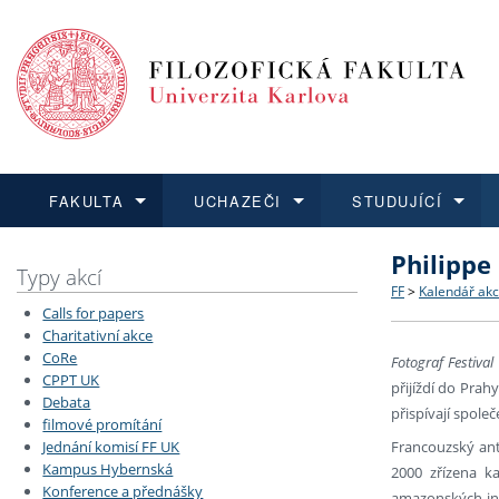
FAKULTA
UCHAZEČI
STUDUJÍCÍ
Philippe 
FAKULTA
UCHAZEČI
STUDUJÍCÍ
VĚDA A VÝZKUM
ZAHRANIČÍ
Struktura a
Co studova
Bakalářsk
O vědě a 
Aktuální n
Typy akcí
FF
>
Kalendář akc
Calls for papers
Dozvědět se více
Podat přihlášku
Dozvědět se více
Dozvědět se více
Dozvědět se více
Strategie 
Učitelské 
Doktorské
Akademické
Vyjíždějící
Charitativní akce
CoRe
Fotograf Festival
CPPT UK
Podpora a
Informace 
Rigorózní 
Granty a p
Přijíždějíc
přijíždí do Pra
Debata
přispívají spol
filmové promítání
Absolventi
Vyjíždějíc
Francouzský ant
Jednání komisí FF UK
Kampus Hybernská
2000 zřízena ka
Konference a přednášky
Fakultní š
amazonských ind