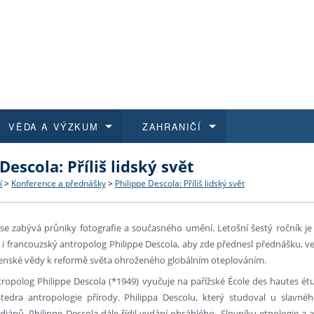
VĚDA A VÝZKUM
ZAHRANIČÍ
Descola: Příliš lidský svět
 historie
t a jak se přihlásit
é a magisterské studium
výzkumu na FF UK
abídky a výběrová řízení
Pro m
Kurzy
Kurzy
Trans
Přijíž
í
>
Konference a přednášky
>
Philippe Descola: Příliš lidský svět
a další dokumenty
studijní programy
 studium
 kvalifikace
 studenti
Kniho
Progr
Studu
Vědec
Mimof
se zabývá průniky fotografie a současného umění. Letošní šestý ročník je
 benefity pro zaměstnance
k průběhu přijímacího řízení
řízení
rojekty
í studenti
E-sho
Univer
Podpor
Publi
East 
hy i francouzský antropolog Philippe Descola, aby zde přednesl přednášku, 
ečenské vědy k reformě světa ohroženého globálním oteplováním.
 fakulty
í zaměstnanci
Výběr
ropolog Philippe Descola (*1949) vyučuje na pařížské École des hautes étud
tedra antropologie přírody. Philippa Descolu, který studoval u slavnéh
koly FF UK
Vydav
iánů. Philippe Descola dále řídil vydání obsáhlého Slovníku etnologie a a