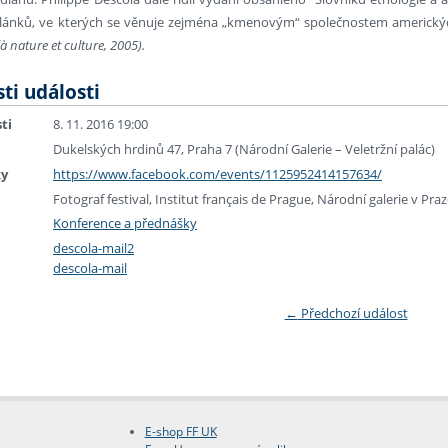
článků, ve kterých se věnuje zejména „kmenovým“ společnostem americkýc
à nature et culture, 2005).
ti události
ti
8. 11. 2016 19:00
Dukelských hrdinů 47, Praha 7 (Národní Galerie – Veletržní palác)
ky
https://www.facebook.com/events/1125952414157634/
Fotograf festival, Institut français de Prague, Národní galerie v Pra
Konference a přednášky
descola-mail2
descola-mail
←
Předchozí událost
E-shop FF UK