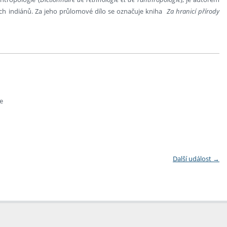
h indiánů. Za jeho průlomové dílo se označuje kniha
Za hranicí přírody
ze
Další událost
→