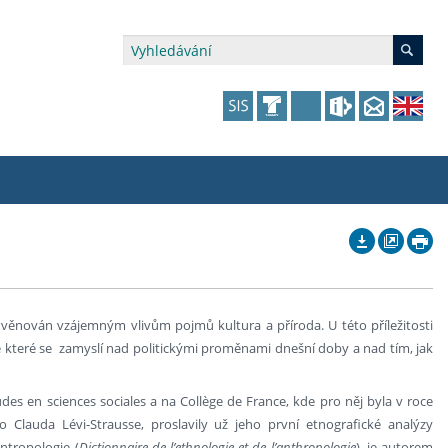
édia a veřejnost
 dalšího vzdělávání
 dalšího vzdělávání
fer & Impact Office
dějící zaměstnanci
vna
amy s mikrocertifikátem
jící se specifickými potřebami
ké ceny a fondy
akultní financování výjezdů
 věnován vzájemným vlivům pojmů kultura a příroda. U této příležitosti
p fakulty
zita třetího věku
a a benefity pro studující
kace
and Central European Studies
ve které se zamyslí nad politickými proměnami dnešní doby a nad tím, jak
ová řízení
es en sciences sociales a na Collège de France, kde pro něj byla v roce
o Clauda Lévi-Strausse, proslavily už jeho první etnografické analýzy
atelství FF UK
ntropologie (
Dictionnaire de l’ethnologie et de l’anthropologie
), je autorem