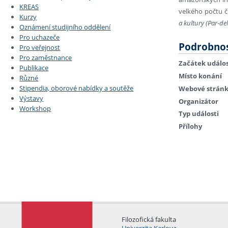
KREAS
velkého počtu 
Kurzy
a kultury (Par-del
Oznámení studijního oddělení
Pro uchazeče
Podrobnos
Pro veřejnost
Pro zaměstnance
Začátek událos
Publikace
Místo konání
Různé
Stipendia, oborové nabídky a soutěže
Webové strán
Výstavy
Organizátor
Workshop
Typ události
Přílohy
Filozofická fakulta