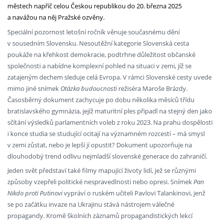
městech napříč celou Českou republikou do 20. března 2025
a navážou na něj Pražské ozvěny.
Speciální pozornost letošní ročník věnuje současnému dění
v sousedním Slovensku. Nesoutěžní kategorie Slovenská cesta
poukáže na křehkost demokracie, podtrhne důležitost občanské
společnosti a nabídne komplexní pohled na situaci v zemi, jíž se
zatajeným dechem sleduje celá Evropa. V rámci Slovenské cesty uvede
mimo jiné snímek
Otázka budoucnosti
režiséra Maroše Brázdy.
Časosběrný dokument zachycuje po dobu několika měsíců třídu
bratislavského gymnázia, jejíž maturitní ples připadl na stejný den jako
sčítání výsledků parlamentních voleb z roku 2023. Na prahu dospělosti
i konce studia se studující ocitají na významném rozcestí – má smysl
v zemi zůstat, nebo je lepší jí opustit? Dokument upozorňuje na
dlouhodobý trend odlivu nejmladší slovenské generace do zahraničí.
Jeden svět představí také filmy mapující životy lidí, jež se různými
způsoby vzepřeli politické nespravedlnosti nebo opresi. Snímek
Pan
Nikdo
proti Putinovi
vypráví o ruském učiteli Pavlovi Talankinovi, jenž
se po začátku invaze na Ukrajinu stává nástrojem válečné
propagandy. Kromě školních záznamů propagandistických lekcí