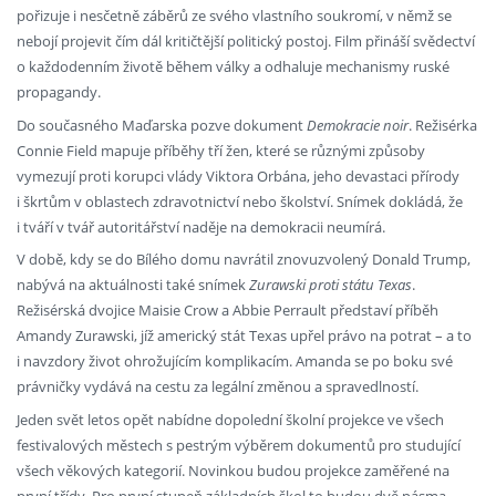
pořizuje i nesčetně záběrů ze svého vlastního soukromí, v němž se
nebojí projevit čím dál kritičtější politický postoj. Film přináší svědectví
o každodenním životě během války a odhaluje mechanismy ruské
propagandy.
Do současného Maďarska pozve dokument
Demokracie noir
. Režisérka
Connie Field mapuje příběhy tří žen, které se různými způsoby
vymezují proti korupci vlády Viktora Orbána, jeho devastaci přírody
i škrtům v oblastech zdravotnictví nebo školství. Snímek dokládá, že
i tváří v tvář autoritářství naděje na demokracii neumírá.
V době, kdy se do Bílého domu navrátil znovuzvolený Donald Trump,
nabývá na aktuálnosti také snímek
Zurawski proti státu Texas
.
Režisérská dvojice Maisie Crow a Abbie Perrault představí příběh
Amandy Zurawski, jíž americký stát Texas upřel právo na potrat – a to
i navzdory život ohrožujícím komplikacím. Amanda se po boku své
právničky vydává na cestu za legální změnou a spravedlností.
Jeden svět letos opět nabídne dopolední školní projekce ve všech
festivalových městech s pestrým výběrem dokumentů pro studující
všech věkových kategorií. Novinkou budou projekce zaměřené na
první třídy. Pro první stupeň základních škol to budou dvě pásma