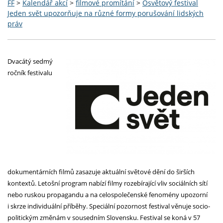
FF
>
Kalendář akcí
>
filmové promítání
>
Osvětový festival
Jeden svět upozorňuje na různé formy porušování lidských
práv
Dvacátý sedmý
ročník festivalu
dokumentárních filmů zasazuje aktuální světové dění do širších
kontextů. Letošní program nabízí filmy rozebírající vliv sociálních sítí
nebo ruskou propagandu a na celospolečenské fenomény upozorní
i skrze individuální příběhy. Speciální pozornost festival věnuje socio-
politickým změnám v sousedním Slovensku. Festival se koná v 57