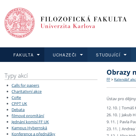
FAKULTA
UCHAZEČI
STUDUJÍCÍ
Obrazy n
FAKULTA
UCHAZEČI
STUDUJÍCÍ
VĚDA A VÝZKUM
ZAHRANIČÍ
Struktura a
Co studova
Bakalářsk
O vědě a 
Aktuální n
Typy akcí
FF
>
Kalendář akc
Calls for papers
Dozvědět se více
Podat přihlášku
Dozvědět se více
Dozvědět se více
Dozvědět se více
Strategie 
Učitelské 
Doktorské
Akademické
Vyjíždějící
Charitativní akce
CoRe
Ústav pro dějiny
CPPT UK
Podpora a
Informace 
Rigorózní 
Granty a p
Přijíždějíc
12. 10. | Tomáš 
Debata
26. 10. | Jakub 
filmové promítání
Absolventi
Vyjíždějíc
9. 11. | Pavla P
Jednání komisí FF UK
Kampus Hybernská
23. 11. | Andrea
Konference a přednášky
Fakultní š
7. 12. | Alice H