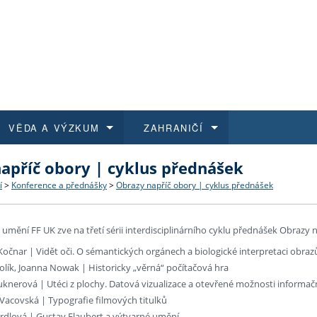
VĚDA A VÝZKUM
ZAHRANIČÍ
apříč obory | cyklus přednášek
 historie
t a jak se přihlásit
é a magisterské studium
výzkumu na FF UK
abídky a výběrová řízení
Pro m
Kurzy
Kurzy
Trans
Přijíž
í
>
Konference a přednášky
>
Obrazy napříč obory | cyklus přednášek
a další dokumenty
studijní programy
 studium
 kvalifikace
 studenti
Kniho
Progr
Studu
Vědec
Mimof
 umění FF UK zve na třetí sérii interdisciplinárního cyklu přednášek Obrazy 
 benefity pro zaměstnance
k průběhu přijímaček
řízení
rojekty
í studenti
E-sho
Univer
Podpor
Publi
East 
Kočnar | Vidět oči. O sémantických orgánech a biologické interpretaci obraz
Holík, Joanna Nowak | Historicky „věrná“ počítačová hra
 fakulty
í zaměstnanci
Výběr
auknerová | Utéci z plochy. Datová vizualizace a otevřené možnosti informa
 Vacovská | Typografie filmových titulků
koly FF UK
Vydav
ekrdlová | Gustav Flaubert a výtvarné umění