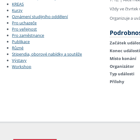
KREAS
Vždy ve čtvrtek 
Kurzy
Oznámení studijního oddělení
Organizuje a uv
Pro uchazeče
Pro veřejnost
Podrobnos
Pro zaměstnance
Publikace
Začátek událos
Různé
Konec události
Stipendia, oborové nabídky a soutěže
Místo konání
Výstavy
Organizátor
Workshop
Typ události
Přílohy