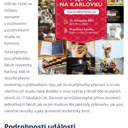
9:00 do 16:00, se
můžete
seznámit
s možnostmi
a podmínkami
studia na
Karlovce.
Na programu
jsou přednášky
fakult Univerzity
Karlovy, kde se
dozvíte přesné
podmínky o přijímačkách, tipy, jak se na přijímačky připravit a co vás
všechno při studiu čeká. Budete si moci vybrat z téměř 600 studijních
oborů na 17 fakultách UK. Zároveň se můžete zeptat přímo studentů
jednotlivých fakult, jak se jim studium líbí, jaké byly přijímačky, jak jsou
náročné zkoušky a jaký je vlastně studentský život.
Podrobnosti události