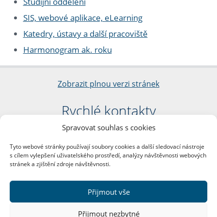
Studijní oddělení
SIS, webové aplikace, eLearning
Katedry, ústavy a další pracoviště
Harmonogram ak. roku
Zobrazit plnou verzi stránek
Rychlé kontakty
Spravovat souhlas s cookies
Filozofická fakulta
Univerzita Karlova
Tyto webové stránky používají soubory cookies a další sledovací nástroje
nám. Jana Palacha 1/2
s cílem vylepšení uživatelského prostředí, analýzy návštěvnosti webových
116 38 Praha 1
stránek a zjištění zdroje návštěvnosti.
IČO: 00216208
DIČ: CZ00216208
Přijmout vše
Další kontakty
Přijmout nezbytné