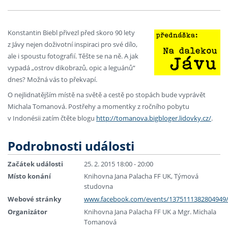
Konstantin Biebl přivezl před skoro 90 lety
z Jávy nejen doživotní inspiraci pro své dílo,
ale i spoustu fotografií. Těšte se na ně. A jak
vypadá „ostrov dikobrazů, opic a leguánů“
dnes? Možná vás to překvapí.
O nejlidnatějším místě na světě a cestě po stopách bude vyprávět
Michala Tomanová. Postřehy a momentky z ročního pobytu
v Indonésii zatím čtěte blogu
http://tomanova.bigbloger.lidovky.cz/
.
Podrobnosti události
Začátek události
25. 2. 2015 18:00 - 20:00
Místo konání
Knihovna Jana Palacha FF UK, Týmová
studovna
Webové stránky
www.facebook.com/events/1375111382804949
Organizátor
Knihovna Jana Palacha FF UK a Mgr. Michala
Tomanová