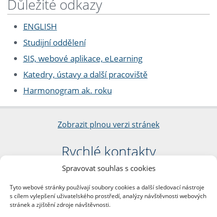
Důležité odkazy
ENGLISH
Studijní oddělení
SIS, webové aplikace, eLearning
Katedry, ústavy a další pracoviště
Harmonogram ak. roku
Zobrazit plnou verzi stránek
Rychlé kontakty
Spravovat souhlas s cookies
Filozofická fakulta
Univerzita Karlova
Tyto webové stránky používají soubory cookies a další sledovací nástroje
nám. Jana Palacha 1/2
s cílem vylepšení uživatelského prostředí, analýzy návštěvnosti webových
116 38 Praha 1
stránek a zjištění zdroje návštěvnosti.
IČO: 00216208