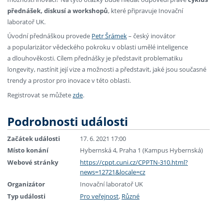
přednášek, diskusí a workshopů
, které připravuje Inovační
laboratoř UK.
Úvodní přednáškou provede
Petr Šrámek
– český inovátor
a popularizátor vědeckého pokroku v oblasti umělé inteligence
a dlouhověkosti. Cílem přednášky je představit problematiku
longevity, nastínit její vize a možnosti a představit, jaké jsou současné
trendy a prostor pro inovace v této oblasti.
Registrovat se můžete
zde
.
Podrobnosti události
Začátek události
17. 6. 2021 17:00
Místo konání
Hybernská 4, Praha 1 (Kampus Hybernská)
Webové stránky
https://cppt.cuni.cz/CPPTN-310.html?
news=12721&locale=cz
Organizátor
Inovační laboratoř UK
Typ události
Pro veřejnost
,
Různé