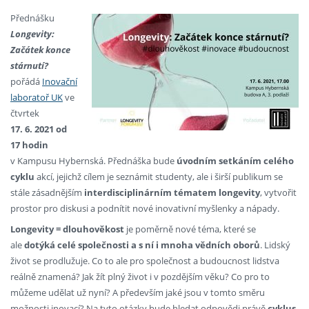
Přednášku
Longevity:
Začátek konce
stárnutí?
pořádá
Inovační
laboratoř UK
ve
čtvrtek
17. 6. 2021 od
17 hodin
v Kampusu Hybernská. Přednáška bude
úvodním setkáním celého
cyklu
akcí, jejichž cílem je seznámit studenty, ale i širší publikum se
stále zásadnějším
interdisciplinárním tématem longevity
, vytvořit
prostor pro diskusi a podnítit nové inovativní myšlenky a nápady.
Longevity = dlouhověkost
je poměrně nové téma, které se
ale
dotýká celé společnosti a s ní i mnoha vědních oborů
. Lidský
život se prodlužuje. Co to ale pro společnost a budoucnost lidstva
reálně znamená? Jak žít plný život i v pozdějším věku? Co pro to
můžeme udělat už nyní? A především jaké jsou v tomto směru
možnosti inovací? Na tyto otázky bude hledat odpovědi právě
cyklus