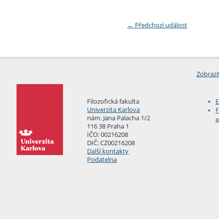
←
Předchozí událost
Zobrazi
Filozofická fakulta
E
Univerzita Karlova
F
nám. Jana Palacha 1/2
a
116 38 Praha 1
IČO: 00216208
DIČ: CZ00216208
Další kontakty
Podatelna