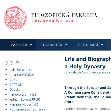
FAKULTA
UCHAZEČI
STUDUJÍCÍ
Life and Biograp
FAKULTA
UCHAZEČI
STUDUJÍCÍ
VĚDA A VÝZKUM
ZAHRANIČÍ
Struktura a historie
Co studovat a jak se přihlá
Bakalářské a magisterské
O vědě a výzkumu na FF
Aktuální nabídky a výběrov
Typy akcí
a Holy Dynasty
Calls for papers
Dozvědět se více
Podat přihlášku
Dozvědět se více
Dozvědět se více
Dozvědět se více
Strategie a další dokumen
Učitelské studijní program
Doktorské studium
Akademické kvalifikace
Vyjíždějící studenti
FF
>
Kalendář akcí
>
Konference a
Charitativní akce
CoRe
CPPT UK
Podpora a benefity pro z
Informace k průběhu přijím
Rigorózní řízení
Granty a projekty
Přijíždějící studenti
Through the Secular and Sai
Debata
A Comparative Considerati
filmové promítání
Stefan Nemanja, the Found
Absolventi fakulty
Vyjíždějící zaměstnanci
Jednání komisí FF UK
State
Kampus Hybernská
Serbian scholar Slavica Rankovic
Konference a přednášky
Fakultní školy FF UK