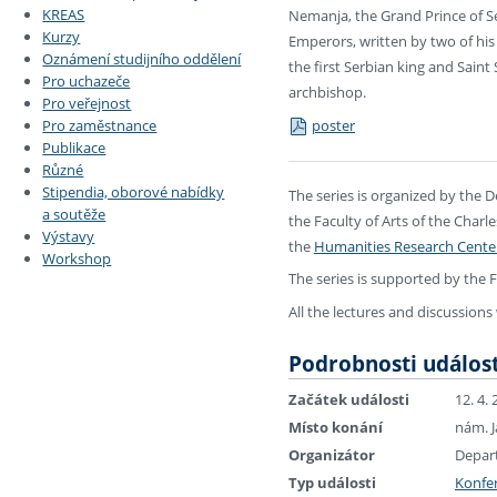
KREAS
Nemanja, the Grand Prince of Se
Kurzy
Emperors, written by two of his
Oznámení studijního oddělení
the first Serbian king and Saint 
Pro uchazeče
archbishop.
Pro veřejnost
poster
Pro zaměstnance
Publikace
Různé
Stipendia, oborové nabídky
The series is organized by the
a soutěže
the Faculty of Arts of the Charl
Výstavy
the
Humanities Research Cente
Workshop
The series is supported by the F
All the lectures and discussions w
Podrobnosti událost
Začátek události
12. 4.
Místo konání
nám. J
Organizátor
Depart
Typ události
Konfe