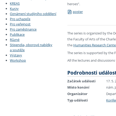
KREAS
heroes”.
Kurzy
poster
Oznámení studijního oddělení
Pro uchazeče
Pro veřejnost
Pro zaměstnance
The series is organized by the
Publikace
the Faculty of Arts of the Charl
Různé
Stipendia, oborové nabídky
the
Humanities Research Cente
a soutěže
The series is supported by the F
Výstavy
All the lectures and discussions w
Workshop
Podrobnosti událost
Začátek události
17. 5.
Místo konání
nám. J
Organizátor
Depart
Typ události
Konfe