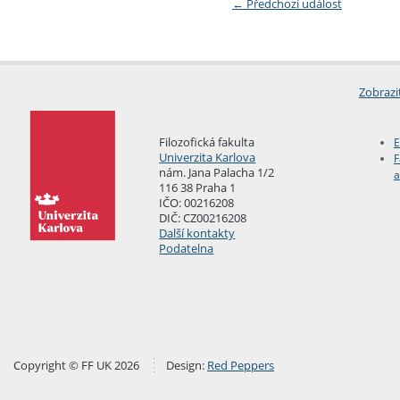
←
Předchozí událost
Zobrazi
Filozofická fakulta
E
Univerzita Karlova
F
nám. Jana Palacha 1/2
a
116 38 Praha 1
IČO: 00216208
DIČ: CZ00216208
Další kontakty
Podatelna
Copyright © FF UK 2026
Design:
Red Peppers