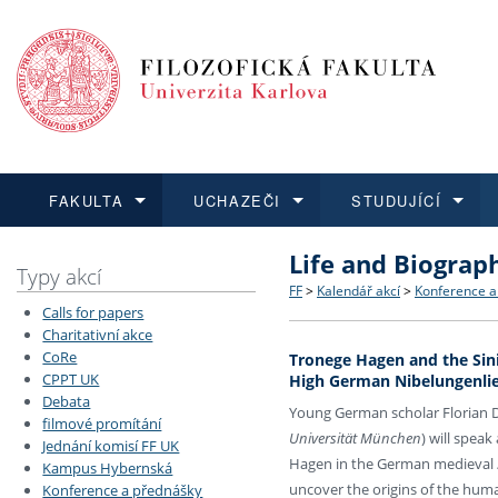
FAKULTA
UCHAZEČI
STUDUJÍCÍ
Life and Biograp
FAKULTA
UCHAZEČI
STUDUJÍCÍ
VĚDA A VÝZKUM
ZAHRANIČÍ
Struktura a historie
Co studovat a jak se přihlá
Bakalářské a magisterské
O vědě a výzkumu na FF
Aktuální nabídky a výběrov
Typy akcí
FF
>
Kalendář akcí
>
Konference a
Calls for papers
Dozvědět se více
Podat přihlášku
Dozvědět se více
Dozvědět se více
Dozvědět se více
Strategie a další dokumen
Učitelské studijní program
Doktorské studium
Akademické kvalifikace
Vyjíždějící studenti
Charitativní akce
CoRe
Tronege Hagen and the Sini
CPPT UK
High German Nibelungenli
Podpora a benefity pro z
Informace k průběhu přijím
Rigorózní řízení
Granty a projekty
Přijíždějící studenti
Debata
Young German scholar Florian D
filmové promítání
Absolventi fakulty
Vyjíždějící zaměstnanci
Universität München
) will speak
Jednání komisí FF UK
Hagen in the German medieval
Kampus Hybernská
uncover the origins of the huma
Konference a přednášky
Fakultní školy FF UK