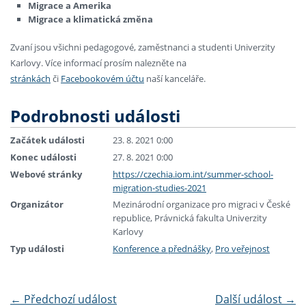
Migrace a Amerika
Migrace a klimatická změna
Zvaní jsou všichni
pedagogové, zaměstnanci a studenti Univerzity
Karlovy.
Více informací prosím nalezněte na
stránkách
či
Facebookovém účtu
naší kanceláře.
Podrobnosti události
Začátek události
23. 8. 2021 0:00
Konec události
27. 8. 2021 0:00
Webové stránky
https://czechia.iom.int/summer-school-
migration-studies-2021
Organizátor
Mezinárodní organizace pro migraci v České
republice, Právnická fakulta Univerzity
Karlovy
Typ události
Konference a přednášky
,
Pro veřejnost
←
Předchozí událost
Další událost
→