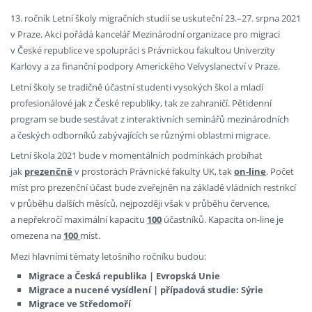
13. ročník Letní školy migračních studií se uskuteční 23.–27. srpna 2021
v Praze. Akci pořádá kancelář Mezinárodní organizace pro migraci
v České republice ve spolupráci s Právnickou fakultou Univerzity
Karlovy a za finanční podpory Amerického Velvyslanectví v Praze.
Letní školy se tradičně účastní studenti vysokých škol a mladí
profesionálové jak z České republiky, tak ze zahraničí. Pětidenní
program se bude sestávat z interaktivních seminářů mezinárodních
a českých odborníků zabývajících se různými oblastmi migrace.
Letní škola 2021 bude v momentálních podmínkách probíhat
jak
prezenčně
v prostorách Právnické fakulty UK, tak
on-line
. Počet
míst pro prezenční účast bude zveřejněn na základě vládních restrikcí
v průběhu dalších měsíců, nejpozději však v průběhu července,
a nepřekročí maximální kapacitu
100
účastníků. Kapacita on-line je
omezena na
100
míst.
Mezi hlavními tématy letošního ročníku budou:
Migrace a Česká republika | Evropská Unie
Migrace a nucené vysídlení | případová studie: Sýrie
Migrace ve Středomoří