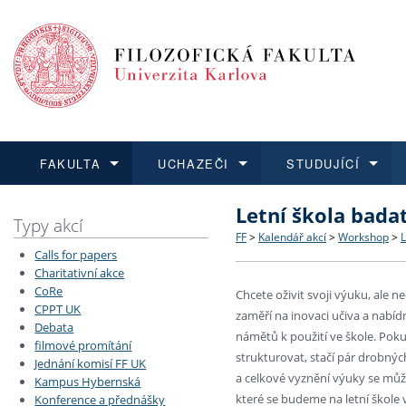
FAKULTA
UCHAZEČI
STUDUJÍCÍ
Letní škola bada
FAKULTA
UCHAZEČI
STUDUJÍCÍ
VĚDA A VÝZKUM
ZAHRANIČÍ
Struktura a historie
Co studovat a jak se přihlá
Bakalářské a magisterské
O vědě a výzkumu na FF
Aktuální nabídky a výběrov
Typy akcí
FF
>
Kalendář akcí
>
Workshop
>
L
Calls for papers
Dozvědět se více
Podat přihlášku
Dozvědět se více
Dozvědět se více
Dozvědět se více
Strategie a další dokumen
Učitelské studijní program
Doktorské studium
Akademické kvalifikace
Vyjíždějící studenti
Charitativní akce
CoRe
Chcete oživit svoji výuku, ale n
CPPT UK
Podpora a benefity pro z
Informace k průběhu přijím
Rigorózní řízení
Granty a projekty
Přijíždějící studenti
zaměří na inovaci učiva a nabídn
Debata
námětů k použití ve škole. Pok
filmové promítání
Absolventi fakulty
Vyjíždějící zaměstnanci
strukturovat, stačí pár drobný
Jednání komisí FF UK
a celkové vyznění výuky se můž
Kampus Hybernská
které se budeme na letní škole v
Konference a přednášky
Fakultní školy FF UK