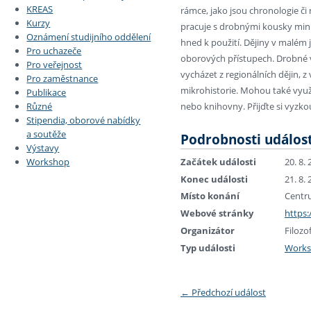
KREAS
rámce, jako jsou chronologie či
Kurzy
pracuje s drobnými kousky minu
Oznámení studijního oddělení
hned k použití. Dějiny v malém
Pro uchazeče
oborových přístupech. Drobné 
Pro veřejnost
vycházet z regionálních dějin, 
Pro zaměstnance
mikrohistorie. Mohou také využí
Publikace
Různé
nebo knihovny. Přijďte si vyzko
Stipendia, oborové nabídky
a soutěže
Podrobnosti událost
Výstavy
Začátek události
20. 8.
Workshop
Konec události
21. 8.
Místo konání
Centr
Webové stránky
https:
Organizátor
Filozo
Typ události
Work
←
Předchozí událost