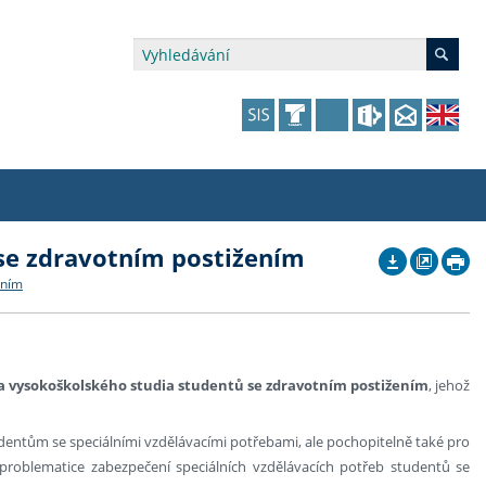
 se zdravotním postižením
édia a veřejnost
 dalšího vzdělávání
 dalšího vzdělávání
fer & Impact Office
dějící zaměstnanci
ením
vna
amy s mikrocertifikátem
jící se specifickými potřebami
ké ceny a fondy
akultní financování výjezdů
p fakulty
zita třetího věku
a a benefity pro studující
kace
and Central European Studies
ka vysokoškolského studia studentů se zdravotním postižením
, jehož
ová řízení
udentům se speciálními vzdělávacími potřebami, ale pochopitelně také pro
problematice zabezpečení speciálních vzdělávacích potřeb studentů se
atelství FF UK