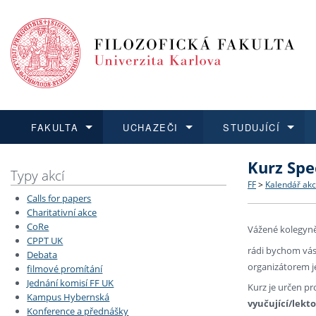
FAKULTA
UCHAZEČI
STUDUJÍCÍ
Kurz Spe
FAKULTA
UCHAZEČI
STUDUJÍCÍ
VĚDA A VÝZKUM
ZAHRANIČÍ
Struktura a
Co studova
Bakalářsk
O vědě a 
Aktuální n
Typy akcí
FF
>
Kalendář akc
Calls for papers
Dozvědět se více
Podat přihlášku
Dozvědět se více
Dozvědět se více
Dozvědět se více
Strategie 
Učitelské 
Doktorské
Akademické
Vyjíždějící
Charitativní akce
CoRe
Vážené kolegyně
CPPT UK
Podpora a
Informace 
Rigorózní 
Granty a p
Přijíždějíc
rádi bychom vás 
Debata
organizátorem j
filmové promítání
Absolventi
Vyjíždějíc
Jednání komisí FF UK
Kurz je určen p
Kampus Hybernská
vyučující/lek
Konference a přednášky
Fakultní š