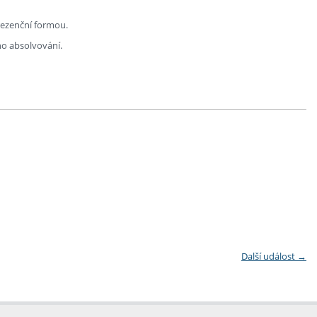
rezenční formou.
ho absolvování.
Další událost
→