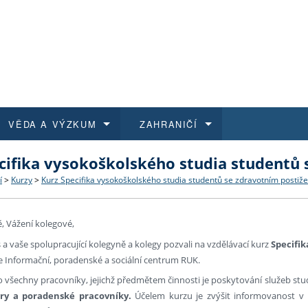
VĚDA A VÝZKUM
ZAHRANIČÍ
cifika vysokoškolského studia studentů
 historie
t a jak se přihlásit
é a magisterské studium
výzkumu na FF UK
abídky a výběrová řízení
Pro m
Kurzy
Kurzy
Trans
Přijíž
í
>
Kurzy
>
Kurz Specifika vysokoškolského studia studentů se zdravotním postiž
a další dokumenty
studijní programy
 studium
 kvalifikace
 studenti
Kniho
Progr
Studu
Vědec
Mimof
, Vážení kolegové,
 benefity pro zaměstnance
k průběhu přijímacího řízení
řízení
rojekty
í studenti
E-sho
Univer
Podpor
Publi
East 
a vaše spolupracující kolegyně a kolegy pozvali na vzdělávací kurz
Specifi
e Informační, poradenské a sociální centrum RUK.
 fakulty
í zaměstnanci
Výběr
ro všechny pracovníky, jejichž předmětem činnosti je poskytování služeb st
tory a poradenské pracovníky.
Účelem kurzu je zvýšit informovanost v 
koly FF UK
Vydav