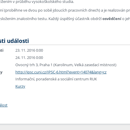
ižením v průběhu vysokoškolského studia.
ní (proběhne ve dvou po sobě jdoucích pracovních dnech) a je realizován p
 složením znalostního testu. Každý úspěšný účastník obdrží
osvědčení
o je
ti události
ti
23. 11. 2016 0:00
24. 11. 2016 0:00
Ovocný trh 3, Praha 1 (Karolinum, Velká zasedací místnost)
ky
http://ipsc.cuni.cz/IPSC-6.html?event=14074&lang=cz
Informační, poradenské a sociální centrum RUK
Kurzy
álost