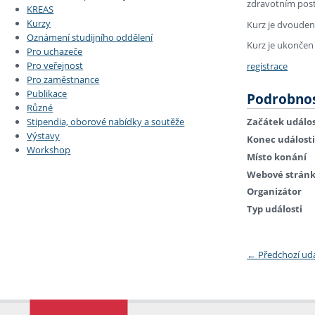
zdravotním post
KREAS
Kurzy
Kurz je dvouden
Oznámení studijního oddělení
Kurz je ukončen
Pro uchazeče
Pro veřejnost
registrace
Pro zaměstnance
Publikace
Podrobnos
Různé
Stipendia, oborové nabídky a soutěže
Začátek událos
Výstavy
Konec události
Workshop
Místo konání
Webové strán
Organizátor
Typ události
←
Předchozí ud