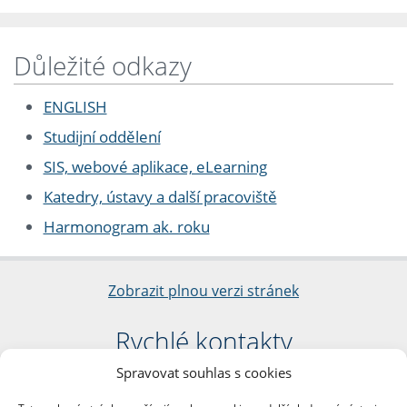
Důležité odkazy
ENGLISH
Studijní oddělení
SIS, webové aplikace, eLearning
Katedry, ústavy a další pracoviště
Harmonogram ak. roku
Zobrazit plnou verzi stránek
Rychlé kontakty
Spravovat souhlas s cookies
Filozofická fakulta
Univerzita Karlova