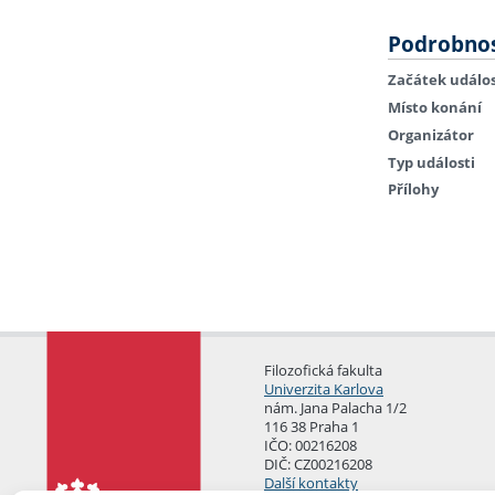
Podrobnos
Začátek událos
Místo konání
Organizátor
Typ události
Přílohy
Filozofická fakulta
Univerzita Karlova
nám. Jana Palacha 1/2
116 38 Praha 1
IČO: 00216208
DIČ: CZ00216208
Další kontakty