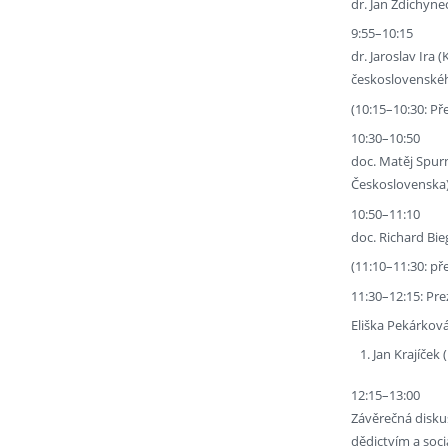
dr. Jan Zdichyne
9:55–10:15
dr. Jaroslav Ira
československé
(10:15–10:30: Př
10:30–10:50
doc. Matěj Spurn
Československa
10:50–11:10
doc. Richard Bie
(11:10–11:30: př
11:30–12:15: Pr
Eliška Pekárkov
Jan Krajíček 
12:15–13:00
Závěrečná diskus
dědictvím a soci