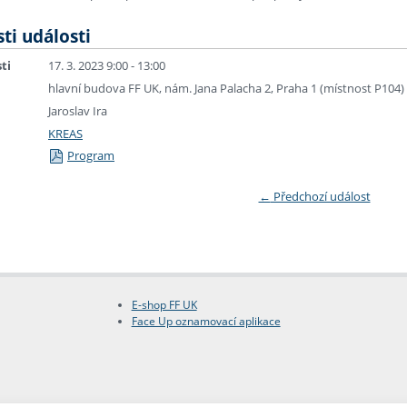
ti události
ti
17. 3. 2023 9:00 - 13:00
hlavní budova FF UK, nám. Jana Palacha 2, Praha 1 (místnost P104)
Jaroslav Ira
KREAS
Program
←
Předchozí událost
E-shop FF UK
Face Up oznamovací aplikace