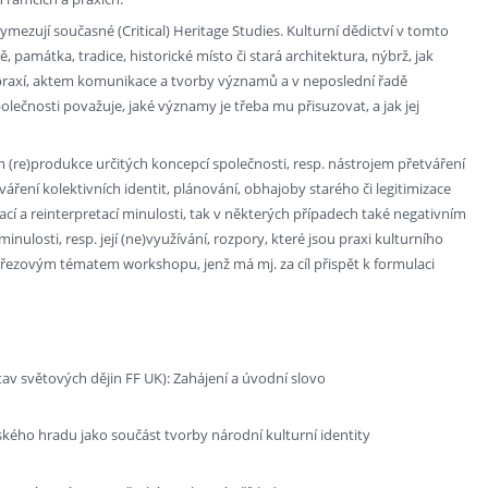
vymezují současné (Critical) Heritage Studies. Kulturní dědictví v tomto
ě, památka, tradice, historické místo či stará architektura, nýbrž, jak
 praxí, aktem komunikace a tvorby významů a v neposlední řadě
olečnosti považuje, jaké významy je třeba mu přisuzovat, a jak jej
 (re)produkce určitých koncepcí společnosti, resp. nástrojem přetváření
váření kolektivních identit, plánování, obhajoby starého či legitimizace
í a reinterpretací minulosti, tak v některých případech také negativním
ulosti, resp. její (ne)využívání, rozpory, které jsou praxi kulturního
růřezovým tématem workshopu, jenž má mj. za cíl přispět k formulaci
tav světových dějin FF UK): Zahájení a úvodní slovo
kého hradu jako součást tvorby národní kulturní identity