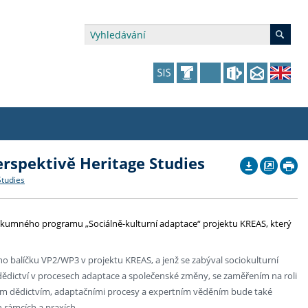
erspektivě Heritage Studies
édia a veřejnost
 dalšího vzdělávání
 dalšího vzdělávání
fer & Impact Office
dějící zaměstnanci
Studies
vna
amy s mikrocertifikátem
jící se specifickými potřebami
ké ceny a fondy
akultní financování výjezdů
zkumného programu „Sociálně-kulturní adaptace“ projektu KREAS, který
p fakulty
zita třetího věku
a a benefity pro studující
kace
and Central European Studies
o balíčku VP2/WP3 v projektu KREAS, a jenž se zabýval sociokulturní
ová řízení
 dědictví v procesech adaptace a společenské změny, se zaměřením na roli
rním dědictvím, adaptačními procesy a expertním věděním bude také
atelství FF UK
 rámcích a praxích.