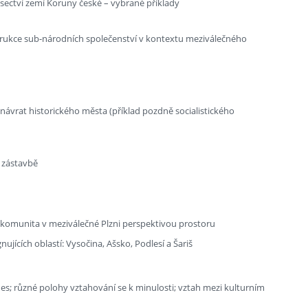
isectví zemí Koruny české – vybrané příklady
onstrukce sub-národních společenství v kontextu meziválečného
návrat historického města (příklad pozdně socialistického
é zástavbě
 komunita v meziválečné Plzni perspektivou prostoru
nujících oblastí: Vysočina, Ašsko, Podlesí a Šariš
nes; různé polohy vztahování se k minulosti; vztah mezi kulturním