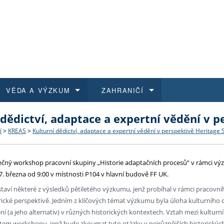
VĚDA A VÝZKUM
ZAHRANIČÍ
 dědictví, adaptace a expertní vědění v p
 historie
t a jak se přihlásit
é a magisterské studium
výzkumu na FF UK
abídky a výběrová řízení
Pro m
Kurzy
Kurzy
Trans
Přijíž
í
>
KREAS
>
Kulturní dědictví, adaptace a expertní vědění v perspektivě Heritage 
a další dokumenty
studijní programy
 studium
 kvalifikace
 studenti
Kniho
Progr
Studu
Vědec
Mimof
čný workshop pracovní skupiny „Historie adaptačních procesů“ v rámci vý
 benefity pro zaměstnance
k průběhu přijímacího řízení
řízení
rojekty
í studenti
E-sho
Univer
Podpor
Publi
East 
. března od 9:00 v místnosti P104 v hlavní budově FF UK.
aví některé z výsledků pětiletého výzkumu, jenž probíhal v rámci pracovníh
 fakulty
í zaměstnanci
Výběr
orické perspektivě. Jedním z klíčových témat výzkumu byla úloha kulturního
ní (a jeho alternativ) v různých historických kontextech. Vztah mezi kultu
koly FF UK
Vydav
em workshopu, jenž bude zkoumat tyto otázky v nejrůznějších historických