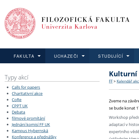
FAKULTA
UCHAZEČI
STUDUJÍCÍ
Kulturní
FAKULTA
UCHAZEČI
STUDUJÍCÍ
VĚDA A VÝZKUM
ZAHRANIČÍ
Struktura a
Co studova
Bakalářsk
O vědě a 
Aktuální n
Typy akcí
FF
>
Kalendář akc
Calls for papers
Dozvědět se více
Podat přihlášku
Dozvědět se více
Dozvědět se více
Dozvědět se více
Strategie 
Učitelské 
Doktorské
Akademické
Vyjíždějící
Charitativní akce
CoRe
Zveme na závěre
CPPT UK
Podpora a
Informace 
Rigorózní 
Granty a p
Přijíždějíc
se bude konat 17
Debata
Workshop předst
filmové promítání
Absolventi
Vyjíždějíc
adaptací v hist
Jednání komisí FF UK
Kampus Hybernská
expertního vědě
Konference a přednášky
Fakultní š
ústředním témat