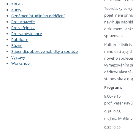
KREAS
Teoreticky se vý
Kurzy
pojetí není primá
Oznámení studijního oddělení
Pro uchazeče
navrhuje napřík
Pro veřejnost
diskursem, jenž 
Pro zaměstnance
spravovat.
Publikace
Kulturní dědictv
Různé
minulosti a její
Stipendia, oborové nabídky a soutěže
Výstavy
nového společens
Workshop
vymezováním se v
dědictví vlastní
stanoviska a do
Program:
9:00–9:15
prof. Peter Pavú
9:15–9:35
dr. Jana Maříko
9:35–9:55