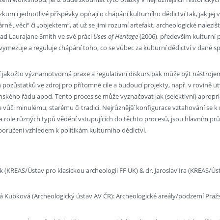
zkum i jednotlivé příspěvky opírají o chápání kulturního dědictví tak, jak jej 
rně „věcí“ či „objektem“, ať už se jimi rozumí artefakt, archeologické nalezišt
lad Laurajane Smith ve své práci
Uses of Heritage
(2006), především kulturní
vymezuje a reguluje chápání toho, co se vůbec za kulturní dědictví v dané sp
í jakožto významotvorná praxe a regulativní diskurs pak může být nástrojem
ch pozůstatků ve zdroj pro přítomné cíle a budoucí projekty, např. v rovině ut
kého řádu apod. Tento proces se může vyznačovat jak (selektivní) apropriac
ůči minulému, starému či tradici. Nejrůznější konfigurace vztahování se k min
, a role různých typů vědění vstupujících do těchto procesů, jsou hlavním p
poručení vzhledem k politikám kulturního dědictví.
k (KREAS/Ústav pro klasickou archeologii FF UK) & dr. Jaroslav Ira (KREAS/Ús
vá Kubková (Archeologický ústav AV ČR): Archeologické areály/podzemí Pražs