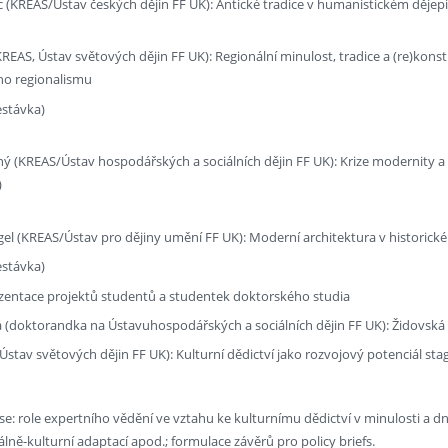
c (KREAS/Ústav českých dějin FF UK): Antické tradice v humanistickém dějep
 (KREAS, Ústav světových dějin FF UK): Regionální minulost, tradice a (re)k
ho regionalismu
estávka)
ý (KREAS/Ústav hospodářských a sociálních dějin FF UK): Krize modernity a 
)
gel (KREAS/Ústav pro dějiny umění FF UK): Moderní architektura v historick
estávka)
ezentace projektů studentů a studentek doktorského studia
á (doktorandka na Ústavuhospodářských a sociálních dějin FF UK): Židovská
(Ústav světových dějin FF UK): Kulturní dědictví jako rozvojový potenciál stag
e: role expertního vědění ve vztahu ke kulturnímu dědictví v minulosti a d
álně-kulturní adaptací apod.; formulace závěrů pro policy briefs.