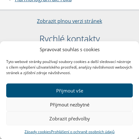
Zobrazit plnou verzi stránek
Rychlé kontakty
Spravovat souhlas s cookies
Filozofická fakulta
Univerzita Karlova
Tyto webové stránky používají soubory cookies a další sledovací nástroje
nám. Jana Palacha 1/2
s cílem vylepšení uživatelského prostředí, analýzy návštěvnosti webových
116 38 Praha 1
stránek a zjištění zdroje návštěvnosti.
IČO: 00216208
DIČ: CZ00216208
Přijmout vše
Další kontakty
Přijmout nezbytné
Podatelna
Zobrazit předvolby
Zásady cookies
Prohlášení o ochraně osobních údajů