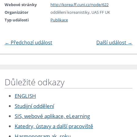
Webové stránky
http://korea.ff.cuni.cz/node/622
Organizátor
oddělení koreanistiky, UAS FF UK
Typ události
Publikace
←
Předchozí událost
Další událost
→
Důležité odkazy
ENGLISH
Studijní oddělení
SIS, webové aplikace, eLearning
Katedry, ústavy a další pracoviště
Harmonogram ak. roku