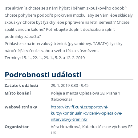
Jste aktivní a chcete se s námi hýbat i během zkouškového období?
Chcete pohybem podpořit prokrvení mozku, aby se Vám lépe skládaly
zkoušky? Chcete být fyzicky lépe připraveni na letní semestr? Chcete
spálit vánoční kalorie? Potřebujete doplnit docházku a splnit
podmínky zápočtu?
Přihlaste se na intervalový trénink (pyramidový, TABATA), fyzicky
náročnější cvičení, s vahou svého těla a s úsměvem.
Termíny: 15. 1., 22. 1., 29. 1., 5. 2. a 12. 2. 2019
Podrobnosti události
Začátek události
29. 1. 2019 8:30 - 9:45
Místo konání
Koleje a menza Opletalova 38, Praha 1
(tělocvična)
Webové stránky
https://ktv.ff.cuni.cz/sportovni-
kurzy/kontinualni-cviceni-v-opletalove-
intervalovy-trenink/
Organizátor
Věra Hrazdírová, Katedra tělesné výchovy FF
UK