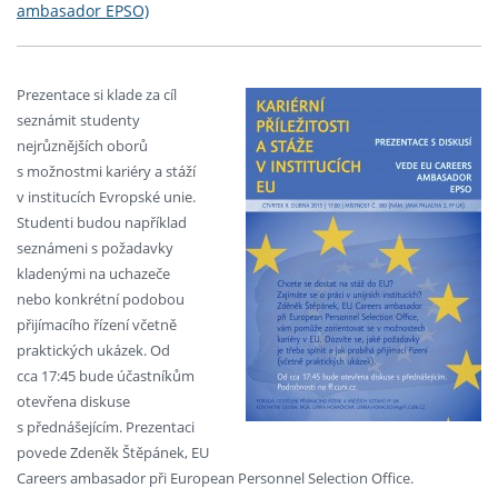
ambasador EPSO)
Prezentace si klade za cíl
seznámit studenty
nejrůznějších oborů
s možnostmi kariéry a stáží
v institucích Evropské unie.
Studenti budou například
seznámeni s požadavky
kladenými na uchazeče
nebo konkrétní podobou
přijímacího řízení včetně
praktických ukázek. Od
cca 17:45 bude účastníkům
otevřena diskuse
s přednášejícím. Prezentaci
povede Zdeněk Štěpánek, EU
Careers ambasador při European Personnel Selection Office.