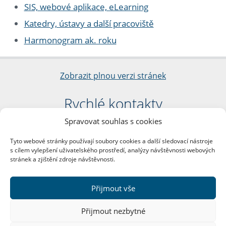
SIS, webové aplikace, eLearning
Katedry, ústavy a další pracoviště
Harmonogram ak. roku
Zobrazit plnou verzi stránek
Rychlé kontakty
Spravovat souhlas s cookies
Filozofická fakulta
Univerzita Karlova
Tyto webové stránky používají soubory cookies a další sledovací nástroje
nám. Jana Palacha 1/2
s cílem vylepšení uživatelského prostředí, analýzy návštěvnosti webových
116 38 Praha 1
stránek a zjištění zdroje návštěvnosti.
IČO: 00216208
DIČ: CZ00216208
Přijmout vše
Další kontakty
Přijmout nezbytné
Podatelna