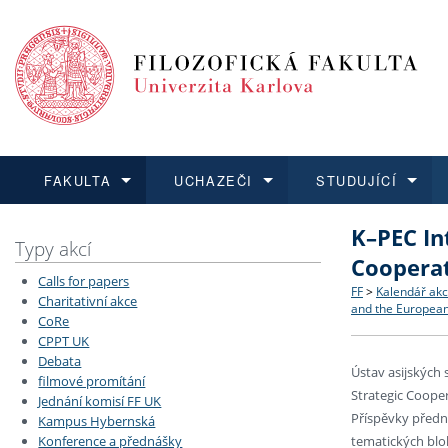
FAKULTA
UCHAZEČI
STUDUJÍCÍ
K–PEC In
FAKULTA
UCHAZEČI
STUDUJÍCÍ
VĚDA A VÝZKUM
ZAHRANIČÍ
Struktura a
Co studova
Bakalářsk
O vědě a 
Aktuální n
Typy akcí
Cooperat
Calls for papers
Dozvědět se více
Podat přihlášku
Dozvědět se více
Dozvědět se více
Dozvědět se více
Strategie 
Učitelské 
Doktorské
Akademické
Vyjíždějící
FF
>
Kalendář akc
Charitativní akce
and the Europea
CoRe
CPPT UK
Podpora a
Informace 
Rigorózní 
Granty a p
Přijíždějíc
Debata
Ústav asijských 
filmové promítání
Absolventi
Vyjíždějíc
Strategic Coope
Jednání komisí FF UK
Příspěvky předne
Kampus Hybernská
Konference a přednášky
tematických blo
Fakultní š