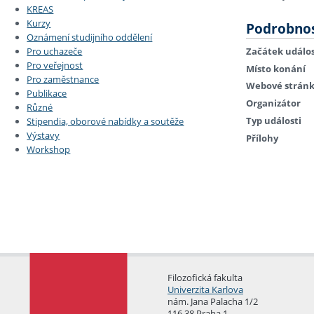
KREAS
Kurzy
Podrobnos
Oznámení studijního oddělení
Začátek událos
Pro uchazeče
Pro veřejnost
Místo konání
Pro zaměstnance
Webové strán
Publikace
Organizátor
Různé
Typ události
Stipendia, oborové nabídky a soutěže
Výstavy
Přílohy
Workshop
Filozofická fakulta
Univerzita Karlova
nám. Jana Palacha 1/2
116 38 Praha 1