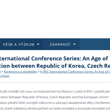
VĚDA A VÝZKUM
ZAHRANIČÍ
ternational Conference Series: An Age of 
 historie
t a jak se přihlásit
é a magisterské studium
výzkumu na FF UK
abídky a výběrová řízení
Pro m
Kurzy
Kurzy
Trans
Přijíž
ion between Republic of Korea, Czech R
a další dokumenty
studijní programy
 studium
 kvalifikace
 studenti
Kniho
Progr
Studu
Vědec
Mimof
í
>
Konference a přednášky
>
K–PEC International Conference Series: An Age of 
n Union
 benefity pro zaměstnance
k průběhu přijímacího řízení
řízení
rojekty
í studenti
E-sho
Univer
Podpor
Publi
East 
studií a KoEBI Vás zvou na mezinárodní konferenci z cyklu K-PEC s podtitule
 fakulty
í zaměstnanci
Výběr
ration between Republic of Korea, Czech Republic and the European Union“.
sou přední čeští i korejští odborníci a zástupci akademické sféry. Konferen
ků, které nabídnou široký pohled na česko-korejské a evropsko-korejské vz
koly FF UK
Vydav