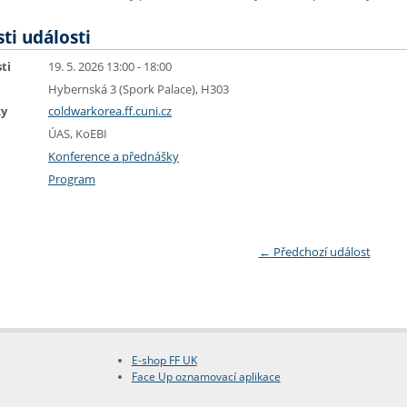
ti události
ti
19. 5. 2026 13:00 - 18:00
Hybernská 3 (Spork Palace), H303
ky
coldwarkorea.ff.cuni.cz
ÚAS, KoEBI
Konference a přednášky
Program
←
Předchozí událost
E-shop FF UK
Face Up oznamovací aplikace