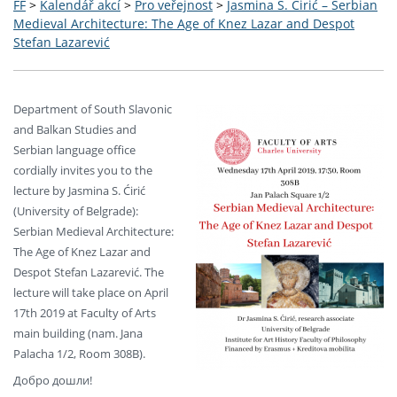
FF
>
Kalendář akcí
>
Pro veřejnost
>
Jasmina S. Ćirić – Serbian
Medieval Architecture: The Age of Knez Lazar and Despot
Stefan Lazarević
Department of South Slavonic
and Balkan Studies and
Serbian language office
cordially invites you to the
lecture by Jasmina S. Ćirić
(University of Belgrade):
Serbian Medieval Architecture:
The Age of Knez Lazar and
Despot Stefan Lazarević. The
lecture will take place on April
17th 2019 at Faculty of Arts
main building (nam. Jana
Palacha 1/2, Room 308B).
Добро дошли!