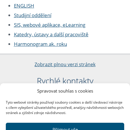
ENGLISH
Studijní oddělení
SIS, webové aplikace, eLearning
Katedry, ústavy a další pracoviště
Harmonogram ak. roku
Zobrazit plnou verzi stránek
Rychlé kontakty
Spravovat souhlas s cookies
Filozofická fakulta
Univerzita Karlova
Tyto webové stránky používají soubory cookies a další sledovací nástroje
nám. Jana Palacha 1/2
s cílem vylepšení uživatelského prostředí, analýzy návštěvnosti webových
116 38 Praha 1
stránek a zjištění zdroje návštěvnosti.
IČO: 00216208
DIČ: CZ00216208
Přijmout vše