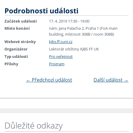
Podrobnosti události
Začátek události
17. 4. 2019 17:30 - 19:00
Místo konání
nám. Jana Palacha 2, Praha 1 (FoA main
building, místnost 308B / room 308B)
Webové stránky
kjbs.ff.cuni.cz
Organizátor
Lektorát srbštiny KJBS FF UK
Typ události
Pro veřejnost
Přílohy
Program
←
Předchozí událost
Další událost
→
Důležité odkazy