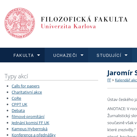
FAKULTA
UCHAZEČI
STUDUJÍCÍ
Jaromír 
FAKULTA
UCHAZEČI
STUDUJÍCÍ
VĚDA A VÝZKUM
ZAHRANIČÍ
Struktura a
Co studova
Bakalářsk
O vědě a 
Aktuální n
Typy akcí
FF
>
Kalendář akc
Calls for papers
Dozvědět se více
Podat přihlášku
Dozvědět se více
Dozvědět se více
Dozvědět se více
Strategie 
Učitelské 
Doktorské
Akademické
Vyjíždějící
Charitativní akce
CoRe
Ústav českého j
CPPT UK
Podpora a
Informace 
Rigorózní 
Granty a p
Přijíždějíc
ANOTACE: V roce
Debata
Žurnalistický sl
filmové promítání
Absolventi
Vyjíždějíc
současně však vě
Jednání komisí FF UK
Kampus Hybernská
které zrezivěly
Konference a přednášky
Fakultní š
plevel, houževn