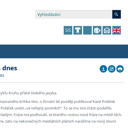
a dnes
édia a veřejnost
 dalšího vzdělávání
 dalšího vzdělávání
fer & Impact Office
dějící zaměstnanci
nes
vna
amy s mikrocertifikátem
jící se specifickými potřebami
ké ceny a fondy
akultní financování výjezdů
yklu Kruhu přátel českého jazyka.
p fakulty
zita třetího věku
a a benefity pro studující
kace
and Central European Studies
vaného Kritika slov, o čtrnáct let později publikoval Karel Poláček
l Poláček uvést „ve veřejný posměch“. To se mu sice zčásti podařilo,
ová řízení
t mladým. Fráze má podhoubí, ze kterého rostou nové fráze na místě těch,
áme, zato na nekonečných mediálních pláních narážíme na nový slovní
atelství FF UK