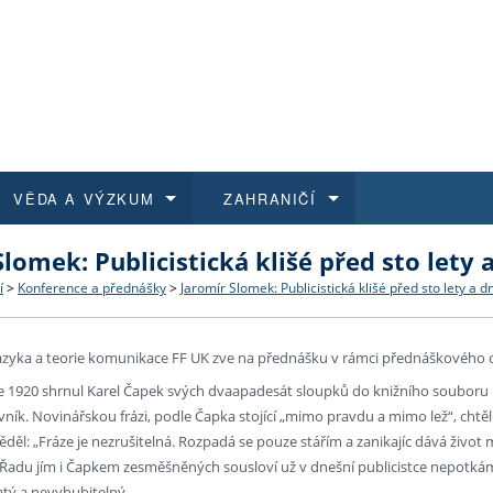
VĚDA A VÝZKUM
ZAHRANIČÍ
Slomek: Publicistická klišé před sto lety 
 historie
t a jak se přihlásit
é a magisterské studium
výzkumu na FF UK
abídky a výběrová řízení
Pro m
Kurzy
Kurzy
Trans
Přijíž
í
>
Konference a přednášky
>
Jaromír Slomek: Publicistická klišé před sto lety a d
a další dokumenty
studijní programy
 studium
 kvalifikace
 studenti
Kniho
Progr
Studu
Vědec
Mimof
azyka a teorie komunikace FF UK zve na přednášku v rámci přednáškového c
 benefity pro zaměstnance
k průběhu přijímacího řízení
řízení
rojekty
í studenti
E-sho
Univer
Podpor
Publi
East 
 1920 shrnul Karel Čapek svých dvaapadesát sloupků do knižního souboru naz
ovník. Novinářskou frázi, podle Čapka stojící „mimo pravdu a mimo lež“, chtě
 fakulty
í zaměstnanci
Výběr
děl: „Fráze je nezrušitelná. Rozpadá se pouze stářím a zanikajíc dává živo
.“ Řadu jím i Čapkem zesměšněných sousloví už v dnešní publicistce nepotk
koly FF UK
Vydav
atý a nevyhubitelný.