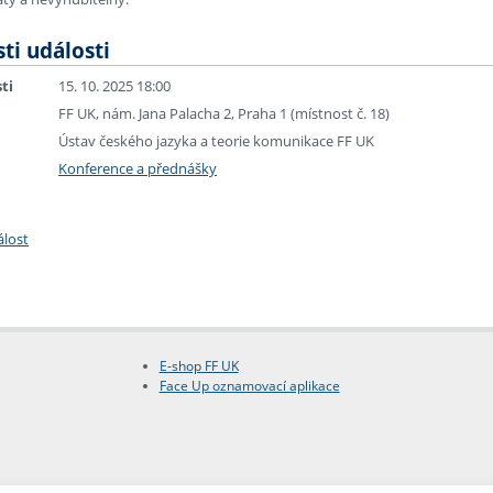
ti události
ti
15. 10. 2025 18:00
FF UK, nám. Jana Palacha 2, Praha 1 (místnost č. 18)
Ústav českého jazyka a teorie komunikace FF UK
Konference a přednášky
álost
E-shop FF UK
Face Up oznamovací aplikace