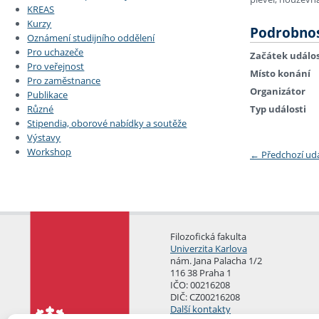
KREAS
Kurzy
Podrobnos
Oznámení studijního oddělení
Pro uchazeče
Začátek událos
Pro veřejnost
Místo konání
Pro zaměstnance
Organizátor
Publikace
Typ události
Různé
Stipendia, oborové nabídky a soutěže
Výstavy
Workshop
←
Předchozí ud
Filozofická fakulta
Univerzita Karlova
nám. Jana Palacha 1/2
116 38 Praha 1
IČO: 00216208
DIČ: CZ00216208
Další kontakty