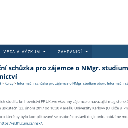
VĚDA A VÝZKUM
ZAHRANIČÍ
ní schůzka pro zájemce o NMgr. studium
 historie
t a jak se přihlásit
é a magisterské studium
výzkumu na FF UK
abídky a výběrová řízení
Pro m
Kurzy
Kurzy
Trans
Přijíž
nictví
a další dokumenty
studijní programy
 studium
 kvalifikace
 studenti
Kniho
Progr
Studu
Vědec
Mimof
í
>
Kurzy
>
Informační schůzka pro zájemce o NMgr. studium oboru Informační stu
 benefity pro zaměstnance
k průběhu přijímacího řízení
řízení
rojekty
í studenti
E-sho
Univer
Podpor
Publi
East 
ch studií a knihovnictví FF UK zve všechny zájemce o navazující magistersk
e uskuteční 23. února 2017 od 10:30 v areálu Univerzity Karlovy (U Kříže 8, Pra
 fakulty
í zaměstnanci
Výběr
 pro které by bylo komplikované se osobně dostavit do Jinonic, nabízíme mo
https://el.lf1.cuni.cz/insk/
.
koly FF UK
Vydav