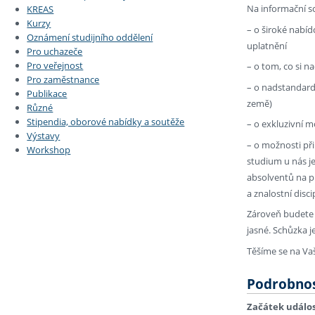
Na informační sc
KREAS
Kurzy
– o široké nabí
Oznámení studijního oddělení
uplatnění
Pro uchazeče
Pro veřejnost
– o tom, co si n
Pro zaměstnance
– o nadstandardn
Publikace
země)
Různé
Stipendia, oborové nabídky a soutěže
– o exkluzivní m
Výstavy
– o možnosti př
Workshop
studium u nás je
absolventů na p
a znalostní disci
Zároveň budete 
jasné. Schůzka j
Těšíme se na Vaš
Podrobnos
Začátek událos