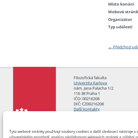
Místo konání
Webové strán
Organizátor
Typ události
←
Předchozí ud
Filozofická fakulta
Univerzita Karlova
nám. Jana Palacha 1/2
116 38 Praha 1
IČO: 00216208
DIČ: CZ00216208
Další kontakty
Podatelna
Tyto webové stránky používají soubory cookies a další sledovací nástroje s 
uživatelského prostředí, analýzy návštěvnosti webových stránek a zjištění z