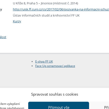
U Kříže 8, Praha 5 – Jinonice (místnost č. 2014)
ky
http://uisk.ff.cuni.cz/cs/2017/02/06/pozvanka-na-informacni-sch
Ústav informačních studií a knihovnictví FF UK
Kurzy
álost
E-shop FF UK
Face Up oznamovací aplikace
Spravovat souhlas s cookies
cílem vylepšení
Přijmout vše
Př
droje návštěvnosti.