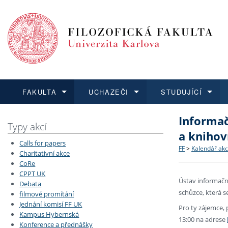
FAKULTA
UCHAZEČI
STUDUJÍCÍ
Informač
FAKULTA
UCHAZEČI
STUDUJÍCÍ
VĚDA A VÝZKUM
ZAHRANIČÍ
Struktura a
Co studova
Bakalářsk
O vědě a 
Aktuální n
Typy akcí
a knihov
Calls for papers
Dozvědět se více
Podat přihlášku
Dozvědět se více
Dozvědět se více
Dozvědět se více
Strategie 
Učitelské 
Doktorské
Akademické
Vyjíždějící
FF
>
Kalendář akc
Charitativní akce
CoRe
CPPT UK
Podpora a
Informace 
Rigorózní 
Granty a p
Přijíždějíc
Ústav informační
Debata
schůzce, která s
filmové promítání
Absolventi
Vyjíždějíc
Jednání komisí FF UK
Pro ty zájemce,
Kampus Hybernská
13:00 na adrese
Konference a přednášky
Fakultní š