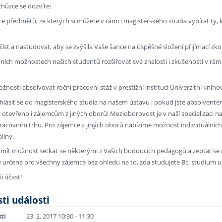
hůzce se dozvíte:
dce předmětů, ze kterých si můžete v rámci magisterského studia vybírat t
ačíst a nastudovat, aby se zvýšila Vaše šance na úspěšné složení přijímací zk
ích možnostech našich studentů rozšiřovat své znalosti i zkušenosti v rámci
ožnosti absolvovat roční pracovní stáž v prestižní instituci Univerzitní kniho
ihlásit se do magisterského studia na našem ústavu i pokud jste absolvente
 otevřeno i zájemcům z jiných oborů! Mezioborovost je v naší specializaci 
racovním trhu. Pro zájemce z jiných oborů nabízíme možnost individuálních 
plíny.
mít možnost setkat se některými z Vašich budoucích pedagogů a zeptat se
e určena pro všechny zájemce bez ohledu na to, zda studujete Bc. studium u
i účast!
ti události
ti
23. 2. 2017 10:30 - 11:30