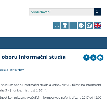
 oboru Informační studia
édia a veřejnost
 dalšího vzdělávání
 dalšího vzdělávání
fer & Impact Office
dějící zaměstnanci
vna
amy s mikrocertifikátem
jící se specifickými potřebami
ké ceny a fondy
akultní financování výjezdů
dia a knihovnictví
p fakulty
zita třetího věku
a a benefity pro studující
kace
and Central European Studies
é studium oboru Informační studia a knihovnictví k účasti na informační
ha 5 – Jinonice, místnost č. 2014).
ová řízení
žnost konzultace s vyučujícími formou webináře 1. března 2017 od 12:00–
atelství FF UK