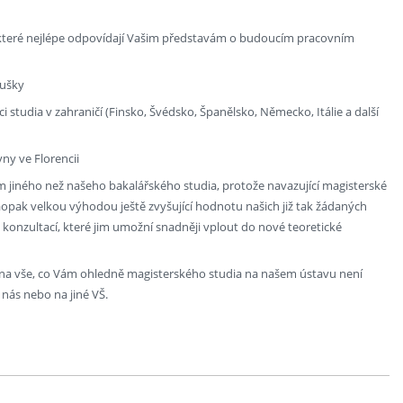
y, které nejlépe odpovídají Vašim představám o budoucím pracovním
oušky
 studia v zahraničí (Finsko, Švédsko, Španělsko, Německo, Itálie a další
vny ve Florencii
m jiného než našeho bakalářského studia, protože navazující magisterské
naopak velkou výhodou ještě zvyšující hodnotu našich již tak žádaných
konzultací, které jim umožní snadněji vplout do nové teoretické
 na vše, co Vám ohledně magisterského studia na našem ústavu není
 nás nebo na jiné VŠ.