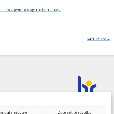
uzku-pro-zajemce-o-magisterske-studium/
Další událost
→
ijmout nezbytné
Zobrazit předvolby