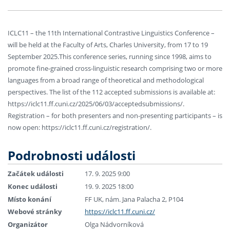
ICLC11 – the 11th International Contrastive Linguistics Conference –
will be held at the Faculty of Arts, Charles University, from 17 to 19
September 2025.This conference series, running since 1998, aims to
promote fine-grained cross-linguistic research comprising two or more
languages from a broad range of theoretical and methodological
perspectives. The list of the 112 accepted submissions is available at:
https://iclc11.ff.cuni.cz/2025/06/03/acceptedsubmissions/.
Registration – for both presenters and non-presenting participants – is
now open: https://iclc11.ff.cuni.cz/registration/.
Podrobnosti události
Začátek události
17. 9. 2025 9:00
Konec události
19. 9. 2025 18:00
Místo konání
FF UK, nám. Jana Palacha 2, P104
Webové stránky
https://iclc11.ff.cuni.cz/
Organizátor
Olga Nádvorníková