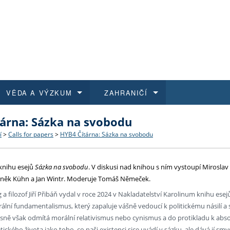
VĚDA A VÝZKUM
ZAHRANIČÍ
árna: Sázka na svobodu
 historie
t a jak se přihlásit
é a magisterské studium
výzkumu na FF UK
abídky a výběrová řízení
Pro m
Kurzy
Kurzy
Trans
Přijíž
í
>
Calls for papers
>
HYB4 Čítárna: Sázka na svobodu
a další dokumenty
studijní programy
 studium
 kvalifikace
 studenti
Kniho
Progr
Studu
Vědec
Mimof
 knihu esejů
Sázka na svobodu
. V diskusi nad knihou s ním vystoupí Miroslav 
 benefity pro zaměstnance
k průběhu přijímaček
řízení
rojekty
í studenti
E-sho
Univer
Podpor
Publi
East 
eněk Kühn a Jan Wintr. Moderuje Tomáš Němeček.
g a filozof Jiří Přibáň vydal v roce 2024 v Nakladatelství Karolinum knihu ese
 fakulty
í zaměstnanci
Výběr
orální fundamentalismus, který zapaluje vášně vedoucí k politickému násilí a
asně však odmítá morální relativismus nebo cynismus a do protikladu k abs
koly FF UK
Vydav
ického života jako toho, co naši existenci sice uvádí v sázku, ale dává jí smys