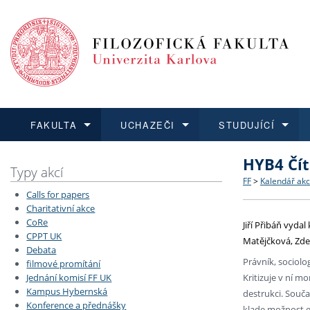
FAKULTA
UCHAZEČI
STUDUJÍCÍ
HYB4 Čít
FAKULTA
UCHAZEČI
STUDUJÍCÍ
VĚDA A VÝZKUM
ZAHRANIČÍ
Struktura a
Co studova
Bakalářsk
O vědě a 
Aktuální n
Typy akcí
FF
>
Kalendář akc
Calls for papers
Dozvědět se více
Podat přihlášku
Dozvědět se více
Dozvědět se více
Dozvědět se více
Strategie 
Učitelské 
Doktorské
Akademické
Vyjíždějící
Charitativní akce
CoRe
Jiří Přibáň vydal
CPPT UK
Podpora a
Informace 
Rigorózní 
Granty a p
Přijíždějíc
Matějčková, Zd
Debata
Právník, sociolo
filmové promítání
Absolventi
Vyjíždějíc
Kritizuje v ní m
Jednání komisí FF UK
Kampus Hybernská
destrukci. Souč
Konference a přednášky
Fakultní š
klade možnost et