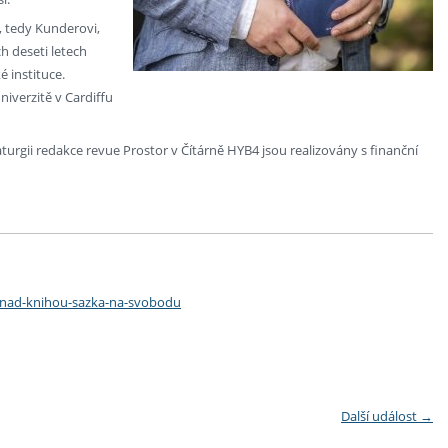
í, tedy Kunderovi,
h deseti letech
é instituce.
iverzitě v Cardiffu
turgii redakce revue Prostor v Čítárně HYB4 jsou realizovány s finanční
-nad-knihou-sazka-na-svobodu
Další událost
→