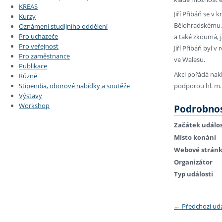
KREAS
Jiří Přibáň se v
Kurzy
Bělohradskému, H
Oznámení studijního oddělení
Pro uchazeče
a také zkoumá, j
Pro veřejnost
Jiří Přibáň byl
Pro zaměstnance
ve Walesu.
Publikace
Akci pořádá nakl
Různé
podporou hl. m. 
Stipendia, oborové nabídky a soutěže
Výstavy
Workshop
Podrobnos
Začátek událos
Místo konání
Webové strán
Organizátor
Typ události
←
Předchozí ud