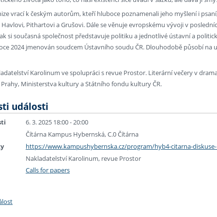
 knize vrací k českým autorům, kteří hluboce poznamenali jeho myšlení i psan
avlovi, Pithartovi a Grušovi. Dále se věnuje evropskému vývoji v posledníc
ak si současná společnost představuje politiku a jednotlivé ústavní a politick
 v roce 2024 jmenován soudcem Ústavního soudu ČR. Dlouhodobě působí na un
adatelství Karolinum ve spolupráci s revue Prostor. Literární večery v drama
Prahy, Ministerstva kultury a Státního fondu kultury ČR.
ti události
ti
6. 3. 2025 18:00 - 20:00
Čítárna Kampus Hybernská, C.0 Čítárna
ky
https://www.kampushybernska.cz/program/hyb4-citarna-diskuse
Nakladatelství Karolinum, revue Prostor
Calls for papers
álost