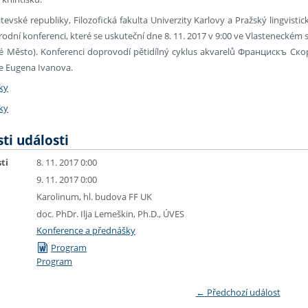
itevské republiky, Filozofická fakulta Univerzity Karlovy a Pražský lingvist
odní konferenci, které se uskuteční dne 8. 11. 2017 v 9:00 ve Vlasteneckém 
ré Město). Konferenci doprovodí pětidílný cyklus akvarelů Францискъ Ско
e Eugenа Ivanova.
ky
ky
ti události
ti
8. 11. 2017 0:00
9. 11. 2017 0:00
Karolinum, hl. budova FF UK
doc. PhDr. Ilja Lemeškin, Ph.D., ÚVES
Konference a přednášky
Program
Program
←
Předchozí událost