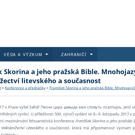
VĚDA A VÝZKUM
ZAHRANIČÍ
k Skorina a jeho pražská Bible. Mnohojaz
 historie
t a jak se přihlásit
é a magisterské studium
výzkumu na FF UK
abídky a výběrová řízení
Pro m
Kurzy
Kurzy
Trans
Přijíž
žectví litevského a současnost
a další dokumenty
studijní programy
 studium
 kvalifikace
 studenti
Kniho
Progr
Studu
Vědec
Mimof
í
>
Konference a přednášky
>
František Skorina a jeho pražská Bible. Mnohojazyčn
 benefity pro zaměstnance
k průběhu přijímacího řízení
řízení
rojekty
í studenti
E-sho
Univer
Podpor
Publi
East 
17 v Praze vyšel žaltář Песни цара давыда еже словуть псалтыръ, jenž ot
ištěných cyrilicí. U příležitosti 500. výročí vydání se 8.–9. listopadu 2017 v
 fakulty
í zaměstnanci
Výběr
ní mezinárodní lithuanistická konference
František Skorina a jeho pražská 
í Velkoknížectví Litevského a současnost
, která má připomenout význam pr
koly FF UK
Vydav
 knihtisku.