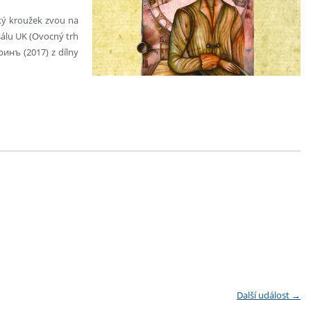
ický kroužek zvou na
sálu UK (Ovocný trh
ринъ (2017) z dílny
Další událost
→