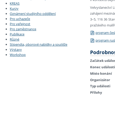
KREAS
Velvyslanectví L
Kurzy
zahájení mezinár
Oznámení studijního oddělení
Pro uchazeče
3–5, 116 36 Sta
Pro veřejnost
pražského malíř
Pro zaměstnance
program čes
Publikace
Různé
program rus
Stipendia, oborové nabídky a soutěže
Výstavy
Podrobnos
Workshop
Začátek událos
Konec události
Místo konání
Organizátor
Typ události
Přílohy