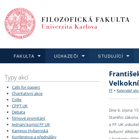
FAKULTA
UCHAZEČI
STUDUJÍCÍ
Františe
FAKULTA
UCHAZEČI
STUDUJÍCÍ
VĚDA A VÝZKUM
ZAHRANIČÍ
Struktura a
Co studova
Bakalářsk
O vědě a 
Aktuální n
Typy akcí
Velkokní
Calls for papers
Dozvědět se více
Podat přihlášku
Dozvědět se více
Dozvědět se více
Dozvědět se více
Strategie 
Učitelské 
Doktorské
Akademické
Vyjíždějící
FF
>
Kalendář akc
Charitativní akce
CoRe
CPPT UK
Podpora a
Informace 
Rigorózní 
Granty a p
Přijíždějíc
Dne 6. srpna 15
Debata
Starého zákona t
filmové promítání
Absolventi
Vyjíždějíc
Jednání komisí FF UK
a FF UK uskuteč
Kampus Hybernská
kulturní dědictv
Konference a přednášky
Fakultní š
v kontextu dějin