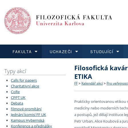
FAKULTA
UCHAZEČI
STUDUJÍCÍ
Filosofická kavá
FAKULTA
UCHAZEČI
STUDUJÍCÍ
VĚDA A VÝZKUM
ZAHRANIČÍ
Struktura a historie
Co studovat a jak se přihlá
Bakalářské a magisterské
O vědě a výzkumu na FF
Aktuální nabídky a výběrov
Typy akcí
ETIKA
Calls for papers
Dozvědět se více
Podat přihlášku
Dozvědět se více
Dozvědět se více
Dozvědět se více
Strategie a další dokumen
Učitelské studijní program
Doktorské studium
Akademické kvalifikace
Vyjíždějící studenti
FF
>
Kalendář akcí
>
Pro veřejnost
Charitativní akce
CoRe
CPPT UK
Podpora a benefity pro z
Informace k průběhu přijím
Rigorózní řízení
Granty a projekty
Přijíždějící studenti
Prakticky orientovanou etikou s
Debata
medicíny nebo moderních techno
filmové promítání
Absolventi fakulty
Vyjíždějící zaměstnanci
Jednání komisí FF UK
a postupů, jež dělají instituce
Kampus Hybernská
Petr Urban, Alice Koubová a Jur
Konference a přednášky
Fakultní školy FF UK
prostředí Ministerstva dopravy a