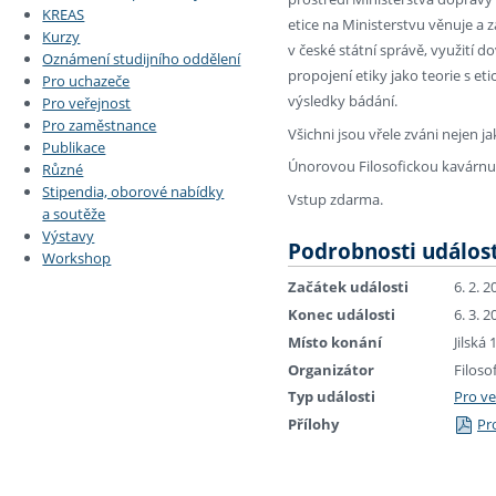
KREAS
etice na Ministerstvu věnuje a 
Kurzy
v české státní správě, využití do
Oznámení studijního oddělení
propojení etiky jako teorie s e
Pro uchazeče
výsledky bádání.
Pro veřejnost
Pro zaměstnance
Všichni jsou vřele zváni nejen ja
Publikace
Únorovou Filosofickou kavárnu 
Různé
Stipendia, oborové nabídky
Vstup zdarma.
a soutěže
Výstavy
Podrobnosti událost
Workshop
Začátek události
6. 2. 
Konec události
6. 3. 
Místo konání
Jilská
Organizátor
Filosof
Typ události
Pro ve
Přílohy
Pr