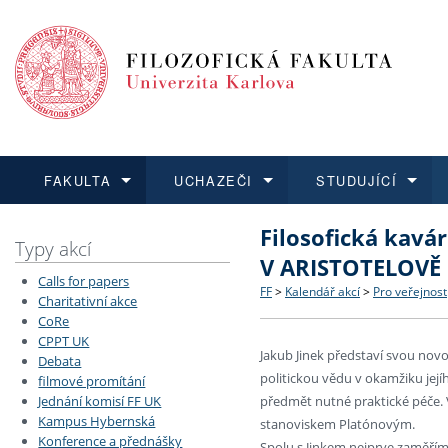
FAKULTA
UCHAZEČI
STUDUJÍCÍ
Filosofická kavá
FAKULTA
UCHAZEČI
STUDUJÍCÍ
VĚDA A VÝZKUM
ZAHRANIČÍ
Struktura a historie
Co studovat a jak se přihlá
Bakalářské a magisterské
O vědě a výzkumu na FF
Aktuální nabídky a výběrov
Typy akcí
V ARISTOTELOVĚ
Calls for papers
Dozvědět se více
Podat přihlášku
Dozvědět se více
Dozvědět se více
Dozvědět se více
Strategie a další dokumen
Učitelské studijní program
Doktorské studium
Akademické kvalifikace
Vyjíždějící studenti
FF
>
Kalendář akcí
>
Pro veřejnost
Charitativní akce
CoRe
CPPT UK
Podpora a benefity pro z
Informace k průběhu přijím
Rigorózní řízení
Granty a projekty
Přijíždějící studenti
Jakub Jinek představí svou novo
Debata
politickou vědu v okamžiku jej
filmové promítání
Absolventi fakulty
Vyjíždějící zaměstnanci
Jednání komisí FF UK
předmět nutné praktické péče. 
Kampus Hybernská
stanoviskem Platónovým.
Konference a přednášky
Fakultní školy FF UK
Spolu s Jinkem nejprve zaměříme