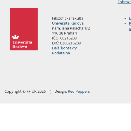
Zobrazi
Filozofická fakulta
E
Univerzita Karlova
F
nám. Jana Palacha 1/2
a
116 38 Praha 1
IČO: 00216208
DIČ: CZ00216208
Další kontakty
Podatelna
Copyright © FF UK 2026
Design:
Red Peppers