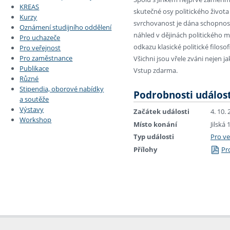
KREAS
skutečné osy politického život
Kurzy
svrchovanost je dána schopností
Oznámení studijního oddělení
náhled v dějinách politického m
Pro uchazeče
odkazu klasické politické filos
Pro veřejnost
Pro zaměstnance
Všichni jsou vřele zváni nejen ja
Publikace
Vstup zdarma.
Různé
Stipendia, oborové nabídky
Podrobnosti událost
a soutěže
Výstavy
Začátek události
4. 10.
Workshop
Místo konání
Jilská
Typ události
Pro ve
Přílohy
Pr