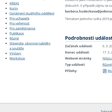
KREAS
diskuzích. V případě zájmu se oz
Kurzy
barbora.hudeckova@jedensv
Oznámení studijního oddělení
Pro uchazeče
Tématem Jednoho světa 2019 je
Pro veřejnost
Pro zaměstnance
Publikace
Podrobnosti událost
Různé
Stipendia, oborové nabídky
Začátek události
6. 3. 2
a soutěže
Konec události
17. 3.
Výstavy
Workshop
Webové stránky
https:
Typ události
Různé
Přílohy
Ro
Zobrazi