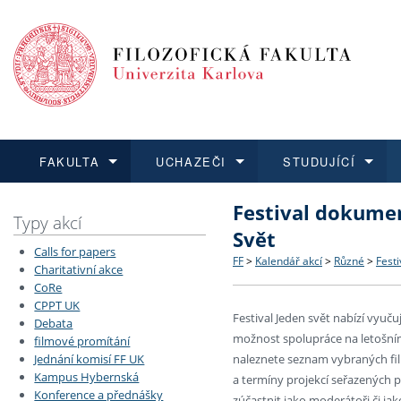
FAKULTA
UCHAZEČI
STUDUJÍCÍ
Festival dokumen
FAKULTA
UCHAZEČI
STUDUJÍCÍ
VĚDA A VÝZKUM
ZAHRANIČÍ
Struktura a historie
Co studovat a jak se přihlá
Bakalářské a magisterské
O vědě a výzkumu na FF
Aktuální nabídky a výběrov
Typy akcí
Svět
Calls for papers
Dozvědět se více
Podat přihlášku
Dozvědět se více
Dozvědět se více
Dozvědět se více
Strategie a další dokumen
Učitelské studijní program
Doktorské studium
Akademické kvalifikace
Vyjíždějící studenti
FF
>
Kalendář akcí
>
Různé
>
Fest
Charitativní akce
CoRe
CPPT UK
Podpora a benefity pro z
Informace k průběhu přijím
Rigorózní řízení
Granty a projekty
Přijíždějící studenti
Festival Jeden svět nabízí vyuč
Debata
možnost spolupráce na letošní
filmové promítání
Absolventi fakulty
Vyjíždějící zaměstnanci
Jednání komisí FF UK
naleznete seznam vybraných fil
Kampus Hybernská
a termíny projekcí seřazených p
Konference a přednášky
Fakultní školy FF UK
zúčastnit jako moderátoři či ja