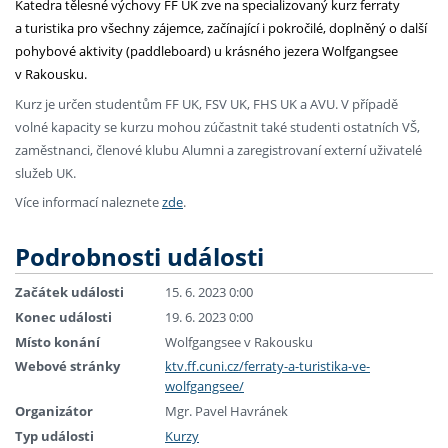
Katedra tělesné výchovy FF UK zve na specializovaný kurz ferraty
a turistika pro všechny zájemce, začínající i pokročilé, doplněný o další
pohybové aktivity (paddleboard) u krásného jezera Wolfgangsee
v Rakousku.
Kurz je určen studentům FF UK, FSV UK, FHS UK a AVU. V případě
volné kapacity se kurzu mohou zúčastnit také studenti ostatních VŠ,
zaměstnanci, členové klubu Alumni a zaregistrovaní externí uživatelé
služeb UK.
Více informací naleznete
zde
.
Podrobnosti události
Začátek události
15. 6. 2023 0:00
Konec události
19. 6. 2023 0:00
Místo konání
Wolfgangsee v Rakousku
Webové stránky
ktv.ff.cuni.cz/ferraty-a-turistika-ve-
wolfgangsee/
Organizátor
Mgr. Pavel Havránek
Typ události
Kurzy