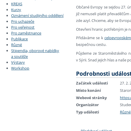
KREAS
Občané Evropy se sejdou 27. úno
Kurzy
již nemuseli platit převaděčům a
Oznámení studijního oddělení
zde azyl. Chceme, aby se Evropa
Pro uchazeče
Pro veřejnost
Otevření hranic potřebným je n
Pro zaměstnance
Přidáváme se k
celoevropském
Publikace
bezpečnou cestu.
Různé
Stipendia, oborové nabídky
Půjdeme ze Staroměstského nám
a soutěže
v Sýrii. Snad jejich hlas a naše
Výstavy
Workshop
Podrobnosti událost
Začátek události
27. 2.
Místo konání
Staro
Webové stránky
https
Organizátor
Studen
Typ události
Různé
←
Předchozí událost