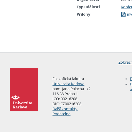
Typ události
Konfe
Přílohy
in
Zobrazi
Filozofická fakulta
E
Univerzita Karlova
F
nám. Jana Palacha 1/2
a
116 38 Praha 1
IČO: 00216208
DIČ: CZ00216208
Další kontakty
Podatelna