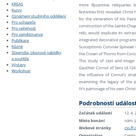
KREAS
more Byzantine reliquaries 
Kurzy
festivities first revealed: Chris
Oznámení studijního oddělení
for the veneration of His Pass
Pro uchazeče
construction of the Sainte-Chap
Pro veřejnost
relic, would explicate its extra
Pro zaměstnance
integrated decorative programme
Publikace
Různé
Susceptionis Coronae Spineae‘ i
Stipendia, oborové nabídky
the Crown of Thorns from Consta
a soutěže
This study of ‚text and image‘
Výstavy
Gauthier Cornut of Sens (d.124
Workshop
the influence of Cornut’s stra
examining the legacy of the p
IV’s patronage of his own Christ
Podrobnosti událost
Začátek události
12. 4.
Místo konání
nám. J
Webové stránky
css.ff
Organizátor
Centru