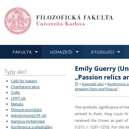
FAKULTA
UCHAZEČI
STUDUJÍCÍ
Emily Guerry (Uni
FAKULTA
UCHAZEČI
STUDUJÍCÍ
VĚDA A VÝZKUM
ZAHRANIČÍ
Struktura a historie
Co studovat a jak se přihlá
Bakalářské a magisterské
O vědě a výzkumu na FF
Aktuální nabídky a výběrov
Typy akcí
„Passion relics 
Calls for papers
Dozvědět se více
Podat přihlášku
Dozvědět se více
Dozvědět se více
Dozvědět se více
Strategie a další dokumen
Učitelské studijní program
Doktorské studium
Akademické kvalifikace
Vyjíždějící studenti
FF
>
Kalendář akcí
>
Konference a
Charitativní akce
between Paris and Prague“
CoRe
CPPT UK
Podpora a benefity pro z
Informace k průběhu přijím
Rigorózní řízení
Granty a projekty
Přijíždějící studenti
Debata
The symbolic significance of t
filmové promítání
Absolventi fakulty
Vyjíždějící zaměstnanci
arrived in Paris. King Louis I
Jednání komisí FF UK
received the Crown as part of
Kampus Hybernská
Konference a přednášky
(1217, r. 1237–1273). For the 
Fakultní školy FF UK