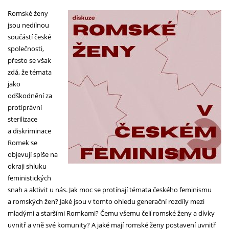
Romské ženy
jsou nedílnou
součástí české
společnosti,
přesto se však
zdá, že témata
jako
odškodnění za
protiprávní
sterilizace
a diskriminace
Romek se
objevují spíše na
okraji shluku
feministických
snah a aktivit u nás. Jak moc se protínají témata českého feminismu
a romských žen? Jaké jsou v tomto ohledu generační rozdíly mezi
mladými a staršími Romkami? Čemu všemu čelí romské ženy a dívky
uvnitř a vně své komunity? A jaké mají romské ženy postavení uvnitř