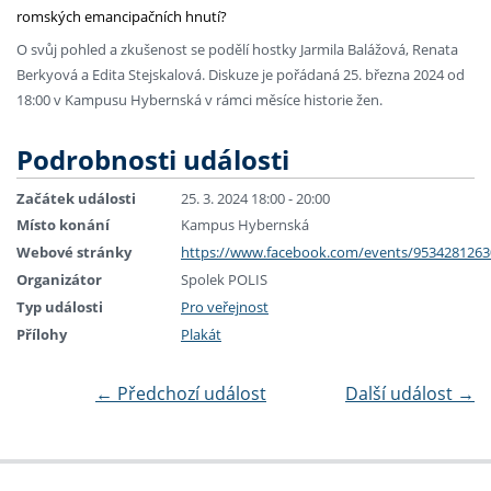
romských emancipačních hnutí?
O svůj pohled a zkušenost se podělí hostky Jarmila Balážová, Renata
Berkyová a Edita Stejskalová. Diskuze je pořádaná 25. března 2024 od
18:00 v Kampusu Hybernská v rámci měsíce historie žen.
Podrobnosti události
Začátek události
25. 3. 2024 18:00 - 20:00
Místo konání
Kampus Hybernská
Webové stránky
https://www.facebook.com/events/953428126
Organizátor
Spolek POLIS
Typ události
Pro veřejnost
Přílohy
Plakát
←
Předchozí událost
Další událost
→