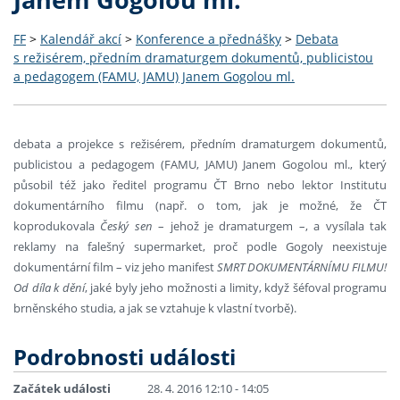
FF
>
Kalendář akcí
>
Konference a přednášky
>
Debata
s režisérem, předním dramaturgem dokumentů, publicistou
a pedagogem (FAMU, JAMU) Janem Gogolou ml.
debata a projekce s režisérem, předním dramaturgem dokumentů,
publicistou a pedagogem (FAMU, JAMU) Janem Gogolou ml., který
působil též jako ředitel programu ČT Brno nebo lektor Institutu
dokumentárního filmu (např. o tom, jak je možné, že ČT
koprodukovala
Český sen
– jehož je dramaturgem –, a vysílala tak
reklamy na falešný supermarket, proč podle Gogoly neexistuje
dokumentární film – viz jeho manifest
SMRT DOKUMENTÁRNÍMU FILMU!
Od díla k dění
, jaké byly jeho možnosti a limity, když šéfoval programu
brněnského studia, a jak se vztahuje k vlastní tvorbě).
Podrobnosti události
Začátek události
28. 4. 2016 12:10 - 14:05