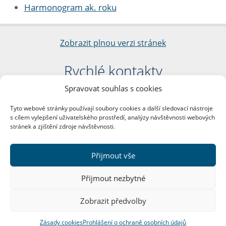
Harmonogram ak. roku
Zobrazit plnou verzi stránek
Rychlé kontakty
Spravovat souhlas s cookies
Filozofická fakulta
Univerzita Karlova
Tyto webové stránky používají soubory cookies a další sledovací nástroje
nám. Jana Palacha 1/2
s cílem vylepšení uživatelského prostředí, analýzy návštěvnosti webových
116 38 Praha 1
stránek a zjištění zdroje návštěvnosti.
IČO: 00216208
DIČ: CZ00216208
Přijmout vše
Další kontakty
Přijmout nezbytné
Podatelna
Zobrazit předvolby
Zásady cookies
Prohlášení o ochraně osobních údajů