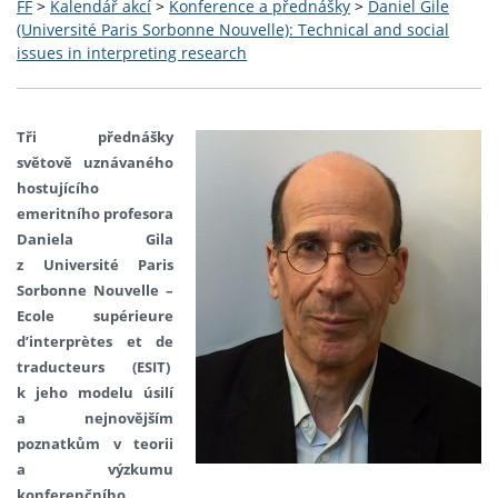
FF
>
Kalendář akcí
>
Konference a přednášky
>
Daniel Gile
(Université Paris Sorbonne Nouvelle): Technical and social
issues in interpreting research
Tři
přednášky
světově uznávaného
hostujícího
emeritního profesora
Daniela Gila
z Université Paris
Sorbonne Nouvelle –
Ecole supérieure
d’interprètes et de
traducteurs (ESIT)
k jeho modelu úsilí
a nejnovějším
poznatkům v teorii
a výzkumu
konferenčního