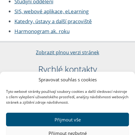
Studijní oddělení
SIS, webové aplikace, eLearning
Katedry, ústavy a další pracoviště
Harmonogram ak. roku
Zobrazit plnou verzi stránek
Rychlé kontakty
Spravovat souhlas s cookies
Filozofická fakulta
Univerzita Karlova
Tyto webové stránky používají soubory cookies a další sledovací nástroje
nám. Jana Palacha 1/2
s cílem vylepšení uživatelského prostředí, analýzy návštěvnosti webových
116 38 Praha 1
stránek a zjištění zdroje návštěvnosti.
IČO: 00216208
DIČ: CZ00216208
Přijmout vše
Další kontakty
Přijmout nezbytné