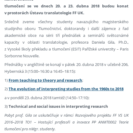
tlumočení se ve dnech 20. a 23. dubna 2018 budou konat
v prostorách Ústavu translatologie FF UK.
Srdečně zveme všechny studenty navazujícího magisterského
studijního oboru Tlumočnictví, doktorandy i další zájemce z řad
akademické obce na sérii tří přednášek a seminářů světoznámé
kapacity v oblasti translatologie, profesora Daniela Gila, Ph.D.,
z Vysoké školy překladu a tlumočení (ESIT) Pařížské univerzity – Paris
Sorbonne Nouvelle.
Přednášky v angličtině se konají v pátek 20. dubna 2018 v učebně 206,
Hybernská 3 (15:00–16:30 a 16:45–18:15):
1)
From teaching to theory and research
;
2)
The evolution of interpreting studies from the 1960s to 2018
a v pondělí 23. dubna 2018 tamtéž (14:50–17:10):
3)
Technical and social issues in interpreting research
Pobyt prof. Gila se uskutečňuje v rámci Rozvojového projektu FF VS UK
2016–2018 TO1 – Hostující profesoři a inovace PP ANMT0002 Teorie
tlumočení pro nMgr. studenty.